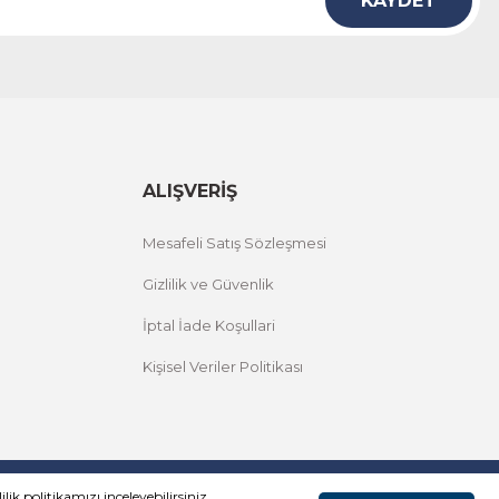
KAYDET
ALIŞVERİŞ
Mesafeli Satış Sözleşmesi
Gizlilik ve Güvenlik
İptal İade Koşullari
Kişisel Veriler Politikası
lik politikamızı inceleyebilirsiniz.