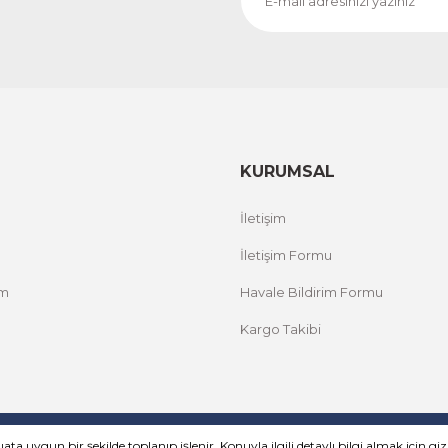
KURUMSAL
İletişim
İletişim Formu
um
Havale Bildirim Formu
Kargo Takibi
le korunmaktadır.
ta uygun bir şekilde toplanıp işlenir. Konuyla ilgili detaylı bilgi almak için gizli