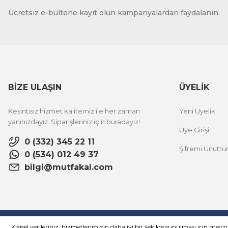
Ücretsiz e-bültene kayıt olun kampanyalardan faydalanın.
BİZE ULAŞIN
ÜYELİK
Kesintisiz hizmet kalitemiz ile her zaman
Yeni Üyelik
yanınızdayız. Siparişleriniz için buradayız!
Üye Girişi
0 (332) 345 22 11
Şifremi Unutt
0 (534) 012 49 37
bilgi@mutfakal.com
© Tüm hakları saklıdır. Kredi kartı bilgileriniz 256bit SSL sertifikası i
Kişisel verileriniz, hizmetlerimizin daha iyi bir şekilde sunulması için mevzua