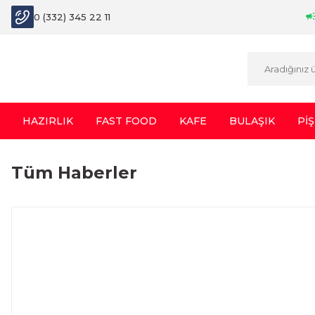
0 (332) 345 22 11
HAZIRLIK
FAST FOOD
KAFE
BULAŞIK
PİŞ
Tüm Haberler