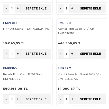
Makineleri
akineleri
Spatulalar
ÜRÜNÜ İNCELE
ÜRÜNÜ İNCELE
-
+
-
+
SEPETE EKLE
SEPETE EKLE
kma Makineleri
kineleri
Süzgeçler
EMPERO
EMPERO
eri
Makinesi
Termometreler
Fırın Alt Standı - EMPCBE24-AS
Kombi Fırın Gazlı 10 1/1 Gn -
EMPCBG10
er
18.045,95 TL
445.586,65 TL
ÜRÜNÜ İNCELE
ÜRÜNÜ İNCELE
& Sahlep Makineleri
-
+
-
+
SEPETE EKLE
SEPETE EKLE
ları
EMPERO
EMPERO
Kombi Fırın Gazlı 12 2/1 Gn -
Kombi Fırın Alt Stand 6 GN 1/1 -
ar
EMPCBG24
EMPCBE6-AS
560.166,08 TL
14.090,67 TL
ÜRÜNÜ İNCELE
ÜRÜNÜ İNCELE
-
+
-
+
SEPETE EKLE
SEPETE EKLE
akinesi