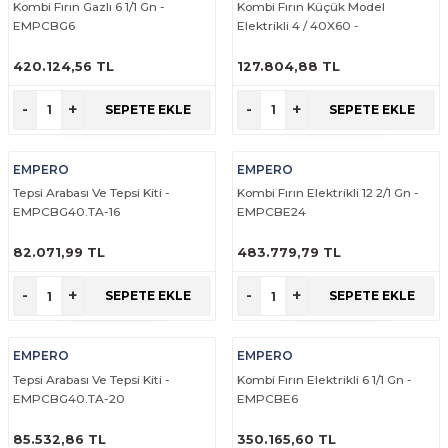
Kombi Fırın Gazlı 6 1/1 Gn -
Kombi Fırın Küçük Model
rabaları
irme Üniteleri
 Makineleri
akineleri
ları
rınları
rı
Ocaklar
Ocaklar
Set Altı Tezgahlar
Limon Sıkacağı
Peynir Bıçakları
EMPCBG6
Elektrikli 4 / 40X60 -
EMP.PFE.4+5.Y-K
420.124,56 TL
127.804,88 TL
aralar
kineleri
aşık Yıkama Makineleri
ular
abinleri
rı
eri
Patates Dinlendirme Makineleri
Patates Dinlendirme Makineleri
Makaslar
Satırlar
ÜRÜNÜ İNCELE
ÜRÜNÜ İNCELE
-
+
-
+
SEPETE EKLE
SEPETE EKLE
Makineleri
r
rleri
Evyeleri
nlar
ı
manları
Set Altı Fırınlar
Set Altı Fırınlar
Maşalar
Sebze Bıçakları
EMPERO
EMPERO
 Makineleri
i
leri
k Yıkama Makineleri
dolapları
r
Set Altı Tezgahlar
Set Altı Tezgahlar
Oyacaklar
Şef Bıçakları
Tepsi Arabası Ve Tepsi Kiti -
Kombi Fırın Elektrikli 12 2/1 Gn -
EMPCBG40.TA-16
EMPCBE24
ular
nleri
dotlar
rin Dondurucular
ınları
abaları
Pizza Kürekleri
82.071,99 TL
483.779,79 TL
 Doğrama Makineleri
ri
ları
lar
Ruletler
ÜRÜNÜ İNCELE
ÜRÜNÜ İNCELE
-
+
-
+
SEPETE EKLE
SEPETE EKLE
akineleri
akineleri
un Fırınları
dotlar
Servis Ekipmanları
EMPERO
EMPERO
Servis Setleri
Tepsi Arabası Ve Tepsi Kiti -
Kombi Fırın Elektrikli 6 1/1 Gn -
EMPCBG40.TA-20
EMPCBE6
neleri
i
Soyacaklar
85.532,86 TL
350.165,60 TL