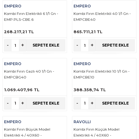
EMPERO
EMPERO
Kombi Fırın Elektrikli 6 1/1 Gn -
Kombi Fırın Elektrikli 40 1/1 Gn -
EMP.PLS-CBE.6
EMPCBE40
268.217,21 TL
865.711,21 TL
ÜRÜNÜ İNCELE
ÜRÜNÜ İNCELE
-
+
-
+
SEPETE EKLE
SEPETE EKLE
EMPERO
EMPERO
Kombi Fırın Gazlı 40 1/1 Gn -
Kombi Fırın Elektrikli 10 1/1 Gn -
EMPCBG40
EMPCBE10
1.069.407,96 TL
388.358,74 TL
ÜRÜNÜ İNCELE
ÜRÜNÜ İNCELE
-
+
-
+
SEPETE EKLE
SEPETE EKLE
EMPERO
RAVOLLI
Kombi Fırın Büyük Model
Kombi Fırın Küçük Model
Elektrikli 4 / 40X60 -
Elektrikli 4 / 40X60 -