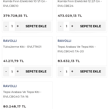
Kombi Fırın Elektrikli 10 1/1 Gn -
Kombi Fırın Elektrikli 12 2/1 Gn -
RVLCBE10
RVLCBE24
379.728,55 TL
473.029,13 TL
ÜRÜNÜ İNCELE
ÜRÜNÜ İNCELE
-
+
-
+
SEPETE EKLE
SEPETE EKLE
RAVOLLI
RAVOLLI
Tütsüleme Kiti - RVLTTK01
Tepsi Arabası Ve Tepsi Kiti -
RVLCBG40.TA-20
41.211,79 TL
83.632,13 TL
ÜRÜNÜ İNCELE
ÜRÜNÜ İNCELE
-
+
-
+
SEPETE EKLE
SEPETE EKLE
RAVOLLI
Tepsi Arabası Ve Tepsi Kiti -
RVLCBG40.TA-16
80.248,17 TL