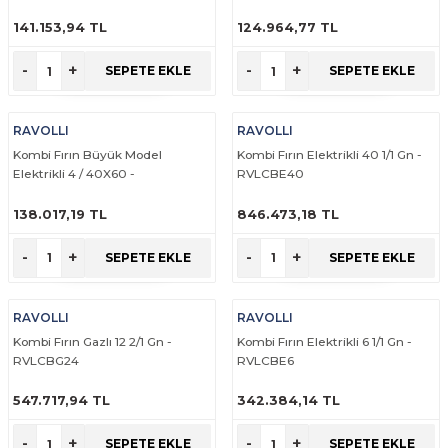
EMP.PFE.4+5.Y-B
RVL.PFE.4+5.Y-K
141.153,94 TL
124.964,77 TL
ÜRÜNÜ İNCELE
ÜRÜNÜ İNCELE
-
+
-
+
SEPETE EKLE
SEPETE EKLE
RAVOLLI
RAVOLLI
Kombi Fırın Büyük Model
Kombi Fırın Elektrikli 40 1/1 Gn -
Elektrikli 4 / 40X60 -
RVLCBE40
RVL.PFE.4+5.Y-B
138.017,19 TL
846.473,18 TL
ÜRÜNÜ İNCELE
ÜRÜNÜ İNCELE
-
+
-
+
SEPETE EKLE
SEPETE EKLE
RAVOLLI
RAVOLLI
Kombi Fırın Gazlı 12 2/1 Gn -
Kombi Fırın Elektrikli 6 1/1 Gn -
RVLCBG24
RVLCBE6
547.717,94 TL
342.384,14 TL
ÜRÜNÜ İNCELE
ÜRÜNÜ İNCELE
-
+
-
+
SEPETE EKLE
SEPETE EKLE