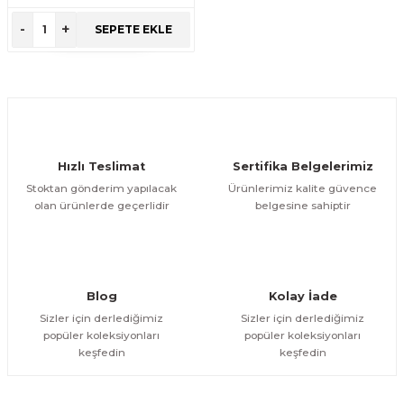
ÜRÜNÜ İNCELE
-
+
SEPETE EKLE
Hızlı Teslimat
Sertifika Belgelerimiz
Stoktan gönderim yapılacak
Ürünlerimiz kalite güvence
olan ürünlerde geçerlidir
belgesine sahiptir
Blog
Kolay İade
Sizler için derlediğimiz
Sizler için derlediğimiz
popüler koleksiyonları
popüler koleksiyonları
keşfedin
keşfedin