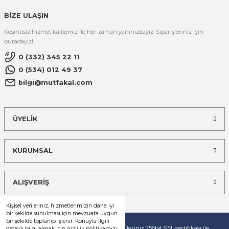
BİZE ULAŞIN
Kesintisiz hizmet kalitemiz ile her zaman yanınızdayız. Siparişleriniz için
buradayız!
0 (332) 345 22 11
0 (534) 012 49 37
bilgi@mutfakal.com
ÜYELİK
KURUMSAL
ALIŞVERİŞ
Kişisel verileriniz, hizmetlerimizin daha iyi
bir şekilde sunulması için mevzuata uygun
bir şekilde toplanıp işlenir. Konuyla ilgili
© Tüm hakları saklıdır. Kredi kartı bilgileriniz 256bit SSL sertifikası ile
detaylı bilgi almak için gizlilik politikamızı