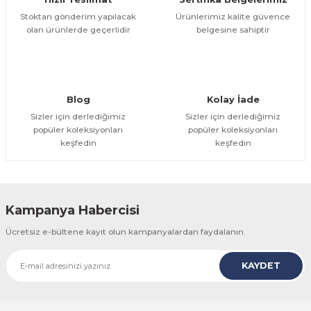
Makineleri
akineleri
Spatulalar
Stoktan gönderim yapılacak
Ürünlerimiz kalite güvence
olan ürünlerde geçerlidir
belgesine sahiptir
kma Makineleri
kineleri
Süzgeçler
eri
Makinesi
Termometreler
Blog
Kolay İade
er
Sizler için derlediğimiz
Sizler için derlediğimiz
popüler koleksiyonları
popüler koleksiyonları
keşfedin
keşfedin
& Sahlep Makineleri
ları
Kampanya Habercisi
ar
Ücretsiz e-bültene kayıt olun kampanyalardan faydalanın.
KAYDET
akinesi