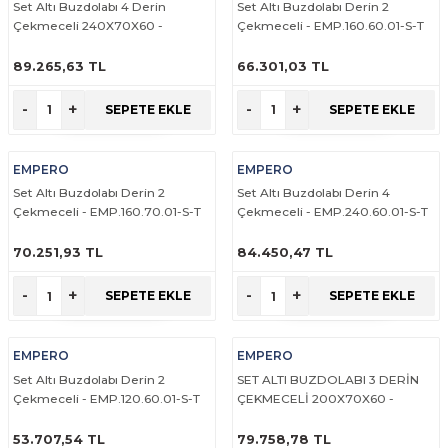
Set Altı Buzdolabı 4 Derin
Set Altı Buzdolabı Derin 2
rabaları
irme Üniteleri
 Makineleri
akineleri
ları
rınları
rı
Ocaklar
Ocaklar
Set Altı Tezgahlar
Limon Sıkacağı
Peynir Bıçakları
Çekmeceli 240X70X60 -
Çekmeceli - EMP.160.60.01-S-T
EMP.240.70.01-S-T
89.265,63 TL
66.301,03 TL
aralar
kineleri
aşık Yıkama Makineleri
ular
abinleri
rı
eri
Patates Dinlendirme Makineleri
Patates Dinlendirme Makineleri
Makaslar
Satırlar
ÜRÜNÜ İNCELE
ÜRÜNÜ İNCELE
-
+
-
+
SEPETE EKLE
SEPETE EKLE
Makineleri
r
rleri
Evyeleri
nlar
ı
manları
Set Altı Fırınlar
Set Altı Fırınlar
Maşalar
Sebze Bıçakları
EMPERO
EMPERO
 Makineleri
i
leri
k Yıkama Makineleri
dolapları
r
Set Altı Tezgahlar
Set Altı Tezgahlar
Oyacaklar
Şef Bıçakları
Set Altı Buzdolabı Derin 2
Set Altı Buzdolabı Derin 4
Çekmeceli - EMP.160.70.01-S-T
Çekmeceli - EMP.240.60.01-S-T
ular
nleri
dotlar
rin Dondurucular
ınları
abaları
Pizza Kürekleri
70.251,93 TL
84.450,47 TL
 Doğrama Makineleri
ri
ları
lar
Ruletler
ÜRÜNÜ İNCELE
ÜRÜNÜ İNCELE
-
+
-
+
SEPETE EKLE
SEPETE EKLE
akineleri
akineleri
un Fırınları
dotlar
Servis Ekipmanları
EMPERO
EMPERO
Servis Setleri
Set Altı Buzdolabı Derin 2
SET ALTI BUZDOLABI 3 DERİN
Çekmeceli - EMP.120.60.01-S-T
ÇEKMECELİ 200X70X60 -
neleri
i
Soyacaklar
EMP.200.70.01-S-T
53.707,54 TL
79.758,78 TL