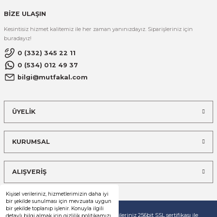
BİZE ULAŞIN
Kesintisiz hizmet kalitemiz ile her zaman yanınızdayız. Siparişleriniz için
buradayız!
0 (332) 345 22 11
0 (534) 012 49 37
bilgi@mutfakal.com
ÜYELİK
KURUMSAL
ALIŞVERİŞ
Kişisel verileriniz, hizmetlerimizin daha iyi
bir şekilde sunulması için mevzuata uygun
bir şekilde toplanıp işlenir. Konuyla ilgili
© Tüm hakları saklıdır. Kredi kartı bilgileriniz 256bit SSL sertifikası ile
detaylı bilgi almak için gizlilik politikamızı