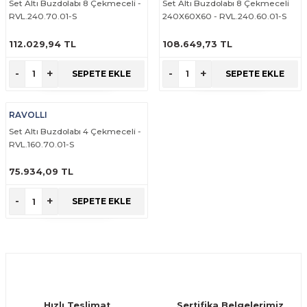
Set Altı Buzdolabı 8 Çekmeceli -
Set Altı Buzdolabı 8 Çekmeceli
RVL.240.70.01-S
240X60X60 - RVL.240.60.01-S
112.029,94 TL
108.649,73 TL
ÜRÜNÜ İNCELE
ÜRÜNÜ İNCELE
-
+
-
+
SEPETE EKLE
SEPETE EKLE
RAVOLLI
Set Altı Buzdolabı 4 Çekmeceli -
RVL.160.70.01-S
75.934,09 TL
ÜRÜNÜ İNCELE
-
+
SEPETE EKLE
Hızlı Teslimat
Sertifika Belgelerimiz