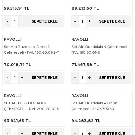
59.515,91 TL
89.213,50 TL
ÜRÜNÜ İNCELE
ÜRÜNÜ İNCELE
-
+
-
+
SEPETE EKLE
SEPETE EKLE
RAVOLLI
RAVOLLI
Set Altı Buzdolabı Derin 2
Set Altı Buzdolabı 4 Çekmeceli -
Çekmeceli - RVL.160.60.01-S-T
RVL.160.60.01-S
70.018,71 TL
71.467,38 TL
ÜRÜNÜ İNCELE
ÜRÜNÜ İNCELE
-
+
-
+
SEPETE EKLE
SEPETE EKLE
RAVOLLI
RAVOLLI
SET ALTI BUZDOLABI 6
Set Altı Buzdolabı 4 Derin
ÇEKMECELİ - RVL.200.70.01-S
Çekmeceli 240X70X60 -
RVL.240.70.01-S-T
93.921,65 TL
94.283,82 TL
ÜRÜNÜ İNCELE
ÜRÜNÜ İNCELE
-
+
-
+
SEPETE EKLE
SEPETE EKLE