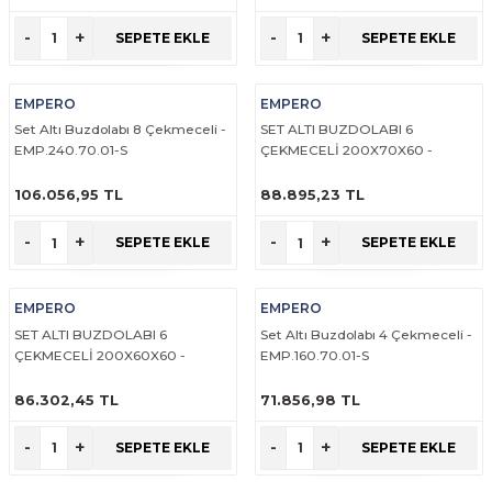
Makineleri
akineleri
Spatulalar
ÜRÜNÜ İNCELE
ÜRÜNÜ İNCELE
-
+
-
+
SEPETE EKLE
SEPETE EKLE
kma Makineleri
kineleri
Süzgeçler
EMPERO
EMPERO
eri
Makinesi
Termometreler
Set Altı Buzdolabı 8 Çekmeceli -
SET ALTI BUZDOLABI 6
EMP.240.70.01-S
ÇEKMECELİ 200X70X60 -
EMP.200.70.01-S
er
106.056,95 TL
88.895,23 TL
ÜRÜNÜ İNCELE
ÜRÜNÜ İNCELE
& Sahlep Makineleri
-
+
-
+
SEPETE EKLE
SEPETE EKLE
ları
EMPERO
EMPERO
SET ALTI BUZDOLABI 6
Set Altı Buzdolabı 4 Çekmeceli -
ar
ÇEKMECELİ 200X60X60 -
EMP.160.70.01-S
EMP.200.60.01-S
86.302,45 TL
71.856,98 TL
ÜRÜNÜ İNCELE
ÜRÜNÜ İNCELE
-
+
-
+
SEPETE EKLE
SEPETE EKLE
akinesi