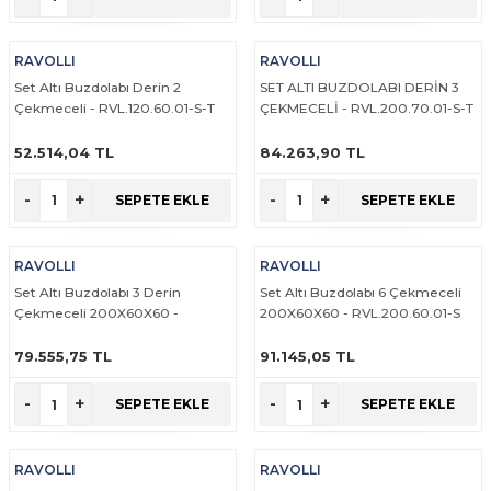
RAVOLLI
RAVOLLI
Set Altı Buzdolabı Derin 2
SET ALTI BUZDOLABI DERİN 3
Çekmeceli - RVL.120.60.01-S-T
ÇEKMECELİ - RVL.200.70.01-S-T
52.514,04 TL
84.263,90 TL
ÜRÜNÜ İNCELE
ÜRÜNÜ İNCELE
-
+
-
+
SEPETE EKLE
SEPETE EKLE
RAVOLLI
RAVOLLI
Set Altı Buzdolabı 3 Derin
Set Altı Buzdolabı 6 Çekmeceli
Çekmeceli 200X60X60 -
200X60X60 - RVL.200.60.01-S
RVL.200.60.01-S-T
79.555,75 TL
91.145,05 TL
ÜRÜNÜ İNCELE
ÜRÜNÜ İNCELE
-
+
-
+
SEPETE EKLE
SEPETE EKLE
RAVOLLI
RAVOLLI