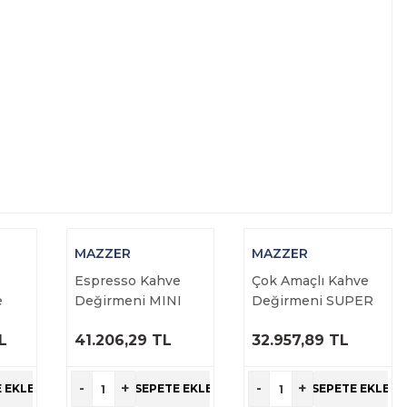
MAZZER
MAZZER
Espresso Kahve
Çok Amaçlı Kahve
e
Değirmeni MINI
Değirmeni SUPER
ELECTRONIC A
JOLLY FOR
L
41.206,29 TL
32.957,89 TL
GROCERY
ÜRÜNÜ
ÜRÜNÜ
İNCELE
İNCELE
-
+
-
+
 EKLE
SEPETE EKLE
SEPETE EKLE