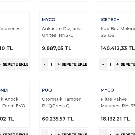
MYCO
ICETECH
Çekmecesi
Ankastre Duşlama
Küp Buz Makin
Unitesi RNS-L
SS 135
,10 TL
9.887,05 TL
140.412,33 T
RÜNÜ
ÜRÜNÜ
ÜRÜNÜ
NCELE
İNCELE
İNCELE
+
-
+
-
+
SEPETE EKLE
SEPETE EKLE
SEPETE
NDI
PUQ
MYCO
ik Knock
Otomatik Tamper
Filtre Kahve
o-Fondi EVO
PUQPress Q
Makinesi RH-3
,02 TL
60.235,57 TL
18.132,21 TL
RÜNÜ
ÜRÜNÜ
ÜRÜNÜ
NCELE
İNCELE
İNCELE
+
-
+
-
+
SEPETE EKLE
SEPETE EKLE
SEPETE