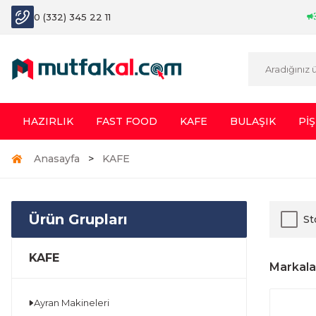
0 (332) 345 22 11
HAZIRLIK
FAST FOOD
KAFE
BULAŞIK
PİŞ
Anasayfa
KAFE
Ürün Grupları
St
KAFE
Markala
Ayran Makineleri