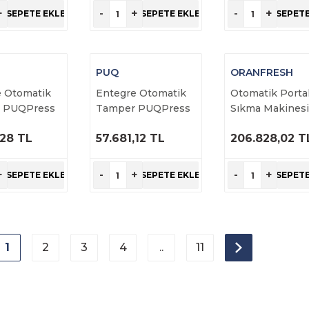
NCELE
İNCELE
İNCELE
+
-
+
-
+
SEPETE EKLE
SEPETE EKLE
SEPETE
PUQ
ORANFRESH
e Otomatik
Entegre Otomatik
Otomatik Porta
 PUQPress
Tamper PUQPress
Sıkma Makines
M2 Universal
ORANGENIUS
,28 TL
57.681,12 TL
206.828,02 T
RÜNÜ
ÜRÜNÜ
ÜRÜNÜ
NCELE
İNCELE
İNCELE
+
-
+
-
+
SEPETE EKLE
SEPETE EKLE
SEPETE
1
2
3
4
..
11