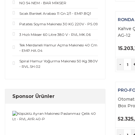
NO 54 NEM - BAR MİKSER
ORANFRESH (3)
Sıcak Banket Arabası 11 Gn 2/1 - EMP.BQ1
RONDA
BROOD (2)
Patates Soyma Makinesi 30 KG 220V - PS.09
Kahve 
3 Hızlı Mikser 60 Litre 380 V - RVL.MK.06
KAPP (2)
AG-12
Tek Merdaneli Hamur Açma Makinesi 40 Cm
ARTEMIS (1)
15.203
- EMP.HA.04
Ü
BEHMOR (1)
İ
Spiral Hamur Yoğurma Makinesi 50 Kg 380V
-
- RVL.SH.02
HARDTANK (1)
JUICEMASTER (1)
PRO-FO
LOLSBERG (1)
Sponsor Ürünler
Otomat
Box Pr
PRO-FONDI (1)
52.325
Ü
İ
-