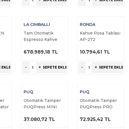
LA CIMBALLI
RONDA
CN
Tam Otomatik
Kahve Posa Tablası
Espresso Kahve
AP-272
Makinesi M200 GT1
678.989,18 TL
10.794,61 TL
DT/2 BUTTON
ÜRÜNÜ
ÜRÜNÜ
İNCELE
İNCELE
-
+
-
+
 EKLE
SEPETE EKLE
SEPETE EKLE
PUQ
PUQ
er
Otomatik Tamper
Otomatik Tamper
ator
PUQPress MINI
PUQPress PRO
37.080,72 TL
72.925,42 TL
ÜRÜNÜ
ÜRÜNÜ