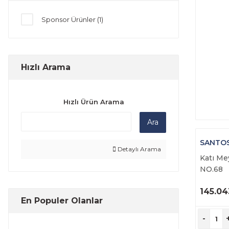
MYPRESSO (12)
Sponsor Ürünler (1)
MYCO (11)
SANTOS (10)
CASADIO (9)
Hızlı Arama
CEADO (9)
Hızlı Ürün Arama
FETCO (9)
Ara
KUZHINE (9)
SANTO
EPİNOKS (8)
Detaylı Arama
Katı Me
FAME KİTCHEN (8)
NO.68
PUQ (6)
145.04
En Populer Olanlar
Ü
RONDA (4)
İ
-
BELLEZZA (3)