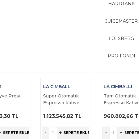
HARDTANK
JUICEMASTER
LOLSBERG
PRO-FONDI
S
LA CIMBALLI
LA CIMBALLI
yve Presi
Süper Otomatik
Tam Otomatik
Espresso Kahve
Espresso Kahv
Makinesi Süt
Makinesi M200
3,30 TL
1.123.545,82 TL
960.802,66 T
Sistemsiz Model
PROFILE DT/3
RÜNÜ
ÜRÜNÜ
ÜRÜNÜ
S60 S100+TS
TOUCH
NCELE
İNCELE
İNCELE
+
-
+
-
+
SEPETE EKLE
SEPETE EKLE
SEPETE