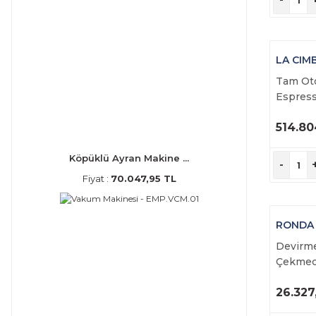
LA CIM
Tam Ot
Espres
Makine
514.80
DT/3
Ü
İ
Köpüklü Ayran Makine ...
-
Fiyat :
70.047,95 TL
RONDA
Devirme
Çekmec
26.327
Ü