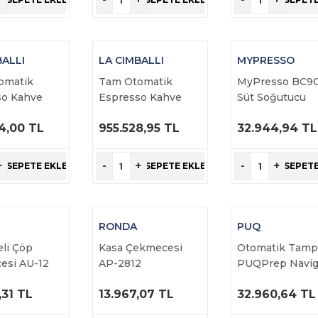
BALLI
LA CIMBALLI
MYPRESSO
omatik
Tam Otomatik
MyPresso BC9
so Kahve
Espresso Kahve
Süt Soğutucu
si M26 SE
Makinesi M200 GT1
BC9CN
4,00 TL
955.528,95 TL
32.944,94 TL
DT/4 BUTTON
RÜNÜ
ÜRÜNÜ
ÜRÜNÜ
NCELE
İNCELE
İNCELE
+
-
+
-
+
SEPETE EKLE
SEPETE EKLE
SEPETE
RONDA
PUQ
li Çöp
Kasa Çekmecesi
Otomatik Tamp
esi AU-12
AP-2812
PUQPrep Navig
,31 TL
13.967,07 TL
32.960,64 TL
RÜNÜ
ÜRÜNÜ
ÜRÜNÜ