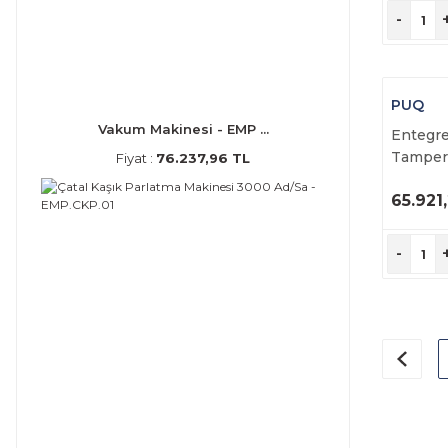
İ
-
PUQ
Vakum Makinesi - EMP ...
Entegr
Tamper
Fiyat :
76.237,96 TL
M3
65.921
Ü
İ
-