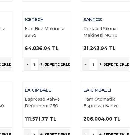
ICETECH
SANTOS
esi
Küp Buz Makinesi
Portakal Sıkma
SS 35
Makinesi NO.10
L
64.026,04 TL
31.243,94 TL
ÜRÜNÜ
ÜRÜNÜ
İNCELE
İNCELE
-
+
-
+
 EKLE
SEPETE EKLE
SEPETE EKLE
LA CIMBALLI
LA CIMBALLI
Espresso Kahve
Tam Otomatik
30
Değirmeni G50
Espresso Kahve
Makinesi M23 UP
111.571,77 TL
206.004,00 TL
DT/2 Tall Cup
ÜRÜNÜ
ÜRÜNÜ
İNCELE
İNCELE
-
+
-
+
 EKLE
SEPETE EKLE
SEPETE EKLE