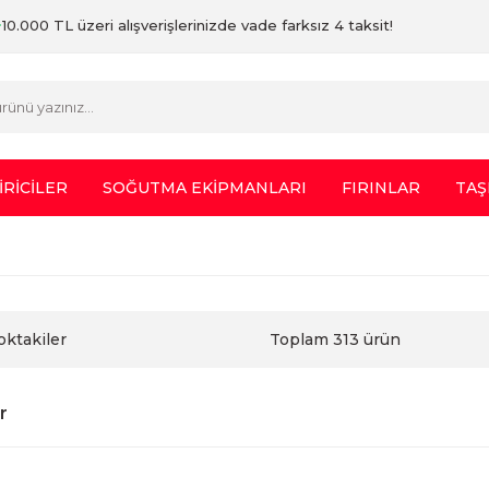
10.000 TL üzeri alışverişlerinizde vade farksız 4 taksit!
İRİCİLER
SOĞUTMA EKİPMANLARI
FIRINLAR
TAŞ
oktakiler
Toplam 313 ürün
r