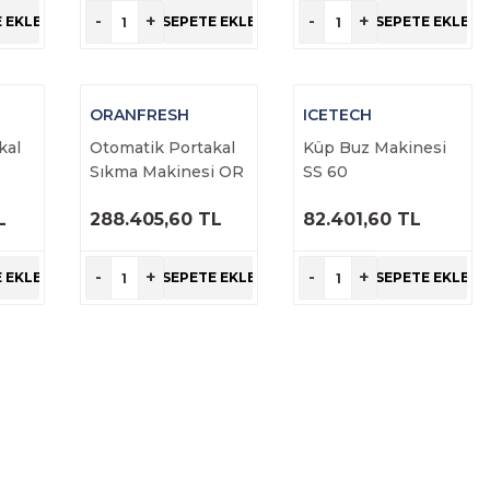
İNCELE
İNCELE
-
+
-
+
 EKLE
SEPETE EKLE
SEPETE EKLE
ORANFRESH
ICETECH
kal
Otomatik Portakal
Küp Buz Makinesi
i
Sıkma Makinesi OR
SS 60
M5
L
288.405,60 TL
82.401,60 TL
ÜRÜNÜ
ÜRÜNÜ
İNCELE
İNCELE
-
+
-
+
 EKLE
SEPETE EKLE
SEPETE EKLE