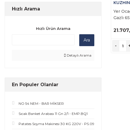
KUZHIN
Hızlı Arama
Yer Ocağ
Gazlı 6
KZ.OGA
Hızlı Ürün Arama
21.707
Ü
Ara
İ
-
Detaylı Arama
En Populer Olanlar
NO 54 NEM - BAR MİKSER
Sıcak Banket Arabası 11 Gn 2/1 - EMP.BQ1
Patates Soyma Makinesi 30 KG 220V - PS.09