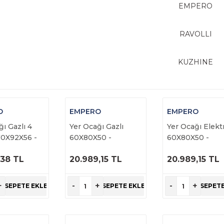
EMPERO
RAVOLLI
KUZHINE
O
EMPERO
EMPERO
ı Gazlı 4
Yer Ocağı Gazlı
Yer Ocağı Elektr
 70X92X56 -
60X80X50 -
60X80X50 -
G.80
EMP.YRG.60
EMP.YRE.60
,38 TL
20.989,15 TL
20.989,15 TL
RÜNÜ
ÜRÜNÜ
ÜRÜNÜ
NCELE
İNCELE
İNCELE
+
-
+
-
+
SEPETE EKLE
SEPETE EKLE
SEPETE