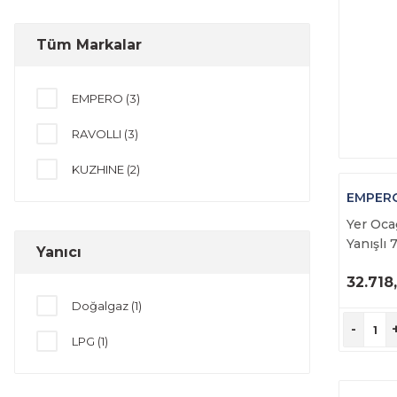
Tüm Markalar
EMPERO (3)
RAVOLLI (3)
KUZHINE (2)
EMPER
Yer Ocağ
Yanışlı
Yanıcı
EMP.YR
32.718
Ü
Doğalgaz (1)
İ
-
LPG (1)