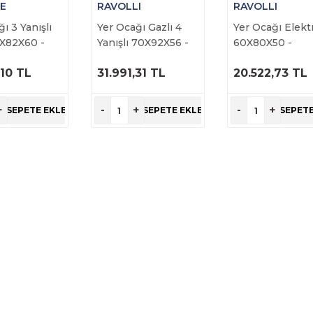
E
RAVOLLI
RAVOLLI
ı 3 Yanışlı
Yer Ocağı Gazlı 4
Yer Ocağı Elektr
5X82X60 -
Yanışlı 70X92X56 -
60X80X50 -
.06
RVL.YRG.80
RVL.YRE.60
,10 TL
31.991,31 TL
20.522,73 TL
RÜNÜ
ÜRÜNÜ
ÜRÜNÜ
NCELE
İNCELE
İNCELE
+
-
+
-
+
SEPETE EKLE
SEPETE EKLE
SEPETE