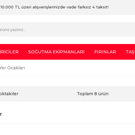
10.000 TL üzeri alışverişlerinizde vade farksız 4 taksit!
İRİCİLER
SOĞUTMA EKİPMANLARI
FIRINLAR
TAŞ
Yer Ocakları
oktakiler
Toplam 8 ürün
r