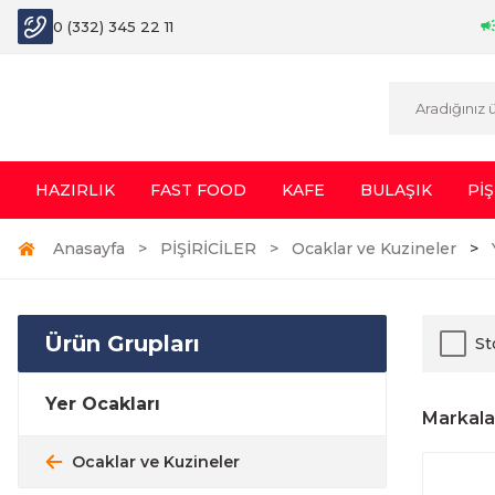
0 (332) 345 22 11
HAZIRLIK
FAST FOOD
KAFE
BULAŞIK
PİŞ
Anasayfa
PİŞİRİCİLER
Ocaklar ve Kuzineler
Ürün Grupları
St
Yer Ocakları
Markala
Ocaklar ve Kuzineler