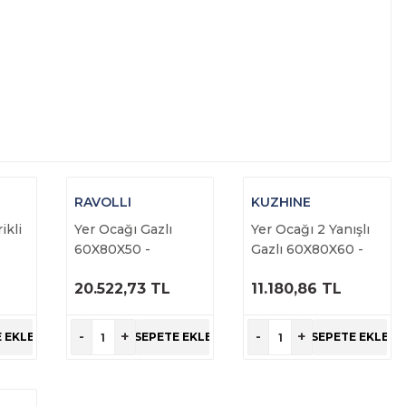
RAVOLLI
KUZHINE
ikli
Yer Ocağı Gazlı
Yer Ocağı 2 Yanışlı
60X80X50 -
Gazlı 60X80X60 -
RVL.YRG.60
KZ.OGA.05
20.522,73 TL
11.180,86 TL
ÜRÜNÜ
ÜRÜNÜ
İNCELE
İNCELE
-
+
-
+
 EKLE
SEPETE EKLE
SEPETE EKLE