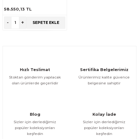
RVL.PLS.9ME010
Makineleri
akineleri
Spatulalar
58.550,13 TL
ÜRÜNÜ İNCELE
kma Makineleri
kineleri
Süzgeçler
-
+
SEPETE EKLE
eri
Makinesi
Termometreler
er
& Sahlep Makineleri
Hızlı Teslimat
Sertifika Belgelerimiz
Stoktan gönderim yapılacak
Ürünlerimiz kalite güvence
ları
olan ürünlerde geçerlidir
belgesine sahiptir
ar
Blog
Kolay İade
Sizler için derlediğimiz
Sizler için derlediğimiz
akinesi
popüler koleksiyonları
popüler koleksiyonları
keşfedin
keşfedin