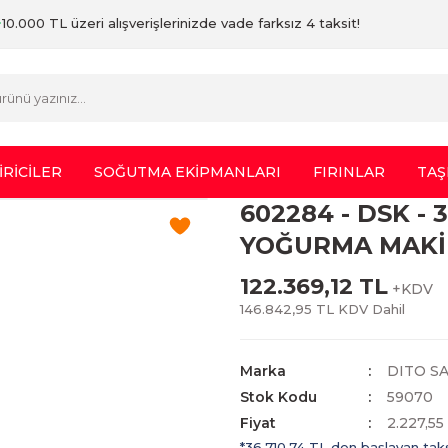
10.000 TL üzeri alışverişlerinizde vade farksız 4 taksit!
İRİCİLER
SOĞUTMA EKİPMANLARI
FIRINLAR
TAŞ
602284 - DSK -
YOĞURMA MAKİ
122.369,12 TL
+KDV
146.842,95 TL KDV Dahil
Marka
DITO S
Stok Kodu
59070
Fiyat
2.227,5
*36.710,74 TL den başlayan taksi