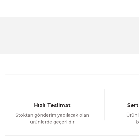
Bu ürünün fiyat bilgisi, resim, ürün açıklamalarında ve 
Görüş ve önerileriniz için teşekkür ederiz.
Ürün resmi kalitesiz, bozuk veya görüntülenemiyor.
Ürün açıklamasında eksik bilgiler bulunuyor.
Ürün bilgilerinde hatalar bulunuyor.
Ürün fiyatı diğer sitelerden daha pahalı.
Bu ürüne benzer farklı alternatifler olmalı.
Hızlı Teslimat
Sert
Stoktan gönderim yapılacak olan
Ürünl
ürünlerde geçerlidir
b