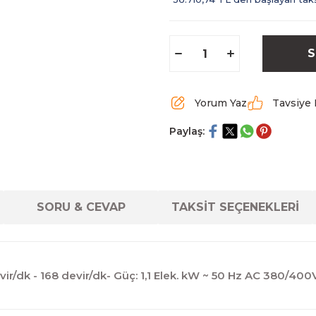
S
Yorum Yaz
Tavsiye 
Paylaş:
SORU & CEVAP
TAKSİT SEÇENEKLERİ
 devir/dk - 168 devir/dk- Güç: 1,1 Elek. kW ~ 50 Hz AC 380/