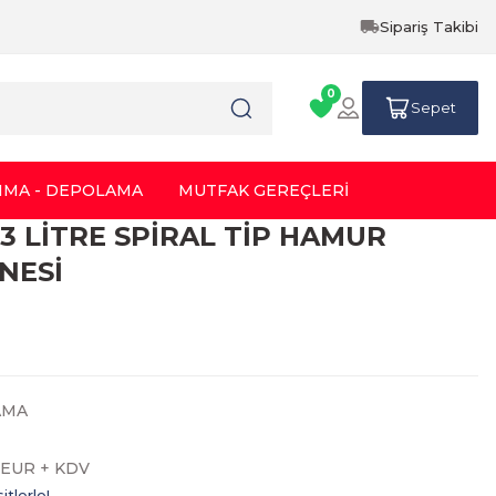
Sipariş Takibi
0
Sepet
IMA - DEPOLAMA
MUTFAK GEREÇLERİ
 33 LİTRE SPİRAL TİP HAMUR
NESİ
AMA
5 EUR + KDV
tlerle!