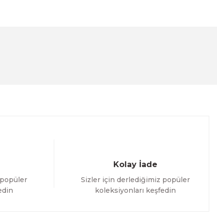
lanarak tarafımıza iletebilirsiniz.
Kolay İade
 popüler
Sizler için derlediğimiz popüler
edin
koleksiyonları keşfedin