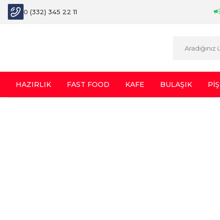
0 (332) 345 22 11
HAZIRLIK
FAST FOOD
KAFE
BULAŞIK
PİŞ