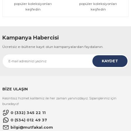
popüler koleksiyonları
popüler koleksiyonları
keşfedin
keşfedin
Kampanya Habercisi
Ücretsiz e-bültene kayıt olun kampanyalardan faydalanın.
KAYDET
BİZE ULAŞIN
Kesintisiz hizmet kalitemiz ile her zaman yanınızdayız. Siparişleriniz için
buradayız!
0 (332) 345 22 11
0 (534) 012 49 37
bilgi@mutfakal.com