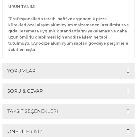
Makineleri
akineleri
Spatulalar
ÜRÜN TANIMI
*Profesyonellerin tercihi hafif ve ergonomik pizza
kma Makineleri
kineleri
Süzgeçler
kürekleri,özel alaşım alüminyum malzemeden üretiilmiştir ve
gıda ile temasa uygunluk standartlarını yakalaması ve daha
eri
Makinesi
Termometreler
uzun ömürlü olabilmesi için anodize işlemine tabi
tutulmuştur.Anodize alüminyum sapları gövdeye perçinlerle
sabitlenmiştir.
er
& Sahlep Makineleri
YORUMLAR
ları
SORU & CEVAP
ar
Bu ürüne ilk yorumu siz yapın!
TAKSİT SEÇENEKLERİ
Yorum Yaz
Ürün hakkında henüz soru sorulmamış.
akinesi
ÖNERİLERİNİZ