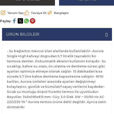
rabaları
irme Üniteleri
 Makineleri
akineleri
ları
rınları
rı
Ocaklar
Ocaklar
Set Altı Tezgahlar
Limon Sıkacağı
Peynir Bıçakları
Yorum Yaz
Tavsiye Et
Karşılaştır
aralar
kineleri
aşık Yıkama Makineleri
ular
abinleri
rı
eri
Patates Dinlendirme Makineleri
Patates Dinlendirme Makineleri
Makaslar
Satırlar
Paylaş:
Makineleri
r
rleri
Evyeleri
nlar
ı
manları
Set Altı Fırınlar
Set Altı Fırınlar
Maşalar
Sebze Bıçakları
ÜRÜN BİLGİLERİ
 Makineleri
i
leri
k Yıkama Makineleri
dolapları
r
Set Altı Tezgahlar
Set Altı Tezgahlar
Oyacaklar
Şef Bıçakları
- Su bağlantısı mevcut olan alanlarda kullanılabilir- Aurora
ular
nleri
dotlar
rin Dondurucular
ınları
abaları
Pizza Kürekleri
Single High kahveyi doğrudan 5,7 litrelik taşınabilir bir
termosa demler- Dokunmatik ekranın kullanımı kolaydır- Su
sıcaklığı, kahve-su oranı, ön ıslatma ve demleme süresi gibi
 Doğrama Makineleri
ri
ları
lar
Ruletler
ayarları optimize etmeye olanak sağlar- 15 dakikadan kısa
sürede 5,7 litre kahve demleme kapasitesine sahiptir- RFID
akineleri
akineleri
un Fırınları
dotlar
Servis Ekipmanları
kartları, Aurora üniteleri arasında ayarları değiştirmeyi
kolaylaştırır, günlük ve kümülatif sayaç verilerini kaydeder-
Sıcak su musluğu Airpot Furento termos ile uyumludur-
Servis Setleri
Boyutlar: 340x595x815 mm- Güç: 3,0 Elek. kW ~ 50/60 Hz AC
220/230 1N * Aurora termos ürüne dahil değildir. Ayrıca satın
neleri
i
Soyacaklar
alınmalıdır