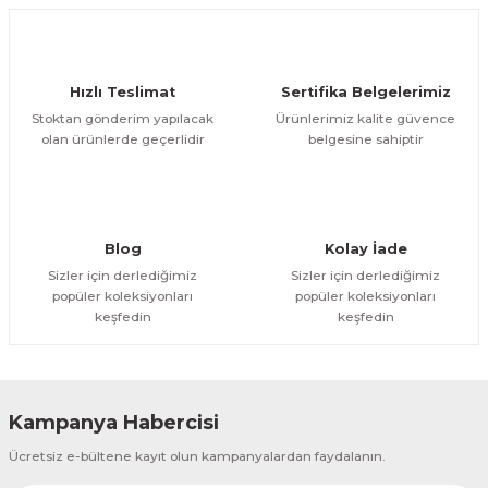
Ürün açıklamasında eksik bilgiler bulunuyor.
Deneyimini Paylaş
Ürün bilgilerinde hatalar bulunuyor.
Ürün fiyatı diğer sitelerden daha pahalı.
Hızlı Teslimat
Sertifika Belgelerimiz
Bu ürüne benzer farklı alternatifler olmalı.
Stoktan gönderim yapılacak
Ürünlerimiz kalite güvence
olan ürünlerde geçerlidir
belgesine sahiptir
Gönder
Blog
Kolay İade
Sizler için derlediğimiz
Sizler için derlediğimiz
popüler koleksiyonları
popüler koleksiyonları
keşfedin
keşfedin
Kampanya Habercisi
Ücretsiz e-bültene kayıt olun kampanyalardan faydalanın.