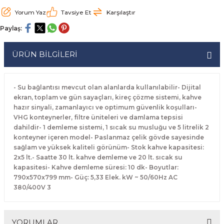
rabaları
irme Üniteleri
 Makineleri
akineleri
ları
rınları
rı
Ocaklar
Ocaklar
Set Altı Tezgahlar
Limon Sıkacağı
Peynir Bıçakları
Yorum Yaz
Tavsiye Et
Karşılaştır
Paylaş:
aralar
kineleri
aşık Yıkama Makineleri
ular
abinleri
rı
eri
Patates Dinlendirme Makineleri
Patates Dinlendirme Makineleri
Makaslar
Satırlar
ÜRÜN BİLGİLERİ
Makineleri
r
rleri
Evyeleri
nlar
ı
manları
Set Altı Fırınlar
Set Altı Fırınlar
Maşalar
Sebze Bıçakları
 Makineleri
i
leri
k Yıkama Makineleri
dolapları
r
Set Altı Tezgahlar
Set Altı Tezgahlar
Oyacaklar
Şef Bıçakları
- Su bağlantısı mevcut olan alanlarda kullanılabilir- Dijital
ekran, toplam ve gün sayaçları, kireç çözme sistemi, kahve
hazır sinyali, zamanlayıcı ve optimum güvenlik koşulları-
ular
nleri
dotlar
rin Dondurucular
ınları
abaları
Pizza Kürekleri
VHG konteynerler, filtre üniteleri ve damlama tepsisi
dahildir- 1 demleme sistemi, 1 sıcak su musluğu ve 5 litrelik 2
 Doğrama Makineleri
ri
ları
lar
Ruletler
konteyner içeren model- Paslanmaz çelik gövde sayesinde
sağlam ve yüksek kaliteli görünüm- Stok kahve kapasitesi:
2x5 lt.- Saatte 30 lt. kahve demleme ve 20 lt. sıcak su
akineleri
akineleri
un Fırınları
dotlar
Servis Ekipmanları
kapasitesi- Kahve demleme süresi: 10 dk- Boyutlar:
790x570x799 mm- Güç: 5,33 Elek. kW ~ 50/60Hz AC
Servis Setleri
380/400V 3
neleri
i
Soyacaklar
YORUMLAR