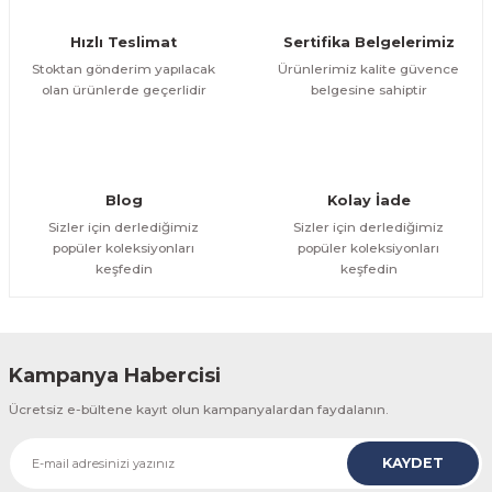
Ürün fiyatı diğer sitelerden daha pahalı.
Hızlı Teslimat
Sertifika Belgelerimiz
Bu ürüne benzer farklı alternatifler olmalı.
Stoktan gönderim yapılacak
Ürünlerimiz kalite güvence
olan ürünlerde geçerlidir
belgesine sahiptir
Gönder
Blog
Kolay İade
Sizler için derlediğimiz
Sizler için derlediğimiz
popüler koleksiyonları
popüler koleksiyonları
keşfedin
keşfedin
Kampanya Habercisi
Ücretsiz e-bültene kayıt olun kampanyalardan faydalanın.
KAYDET