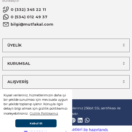
buradayız!
0 (332) 345 22 11
0 (534) 012 49 37
bilgi@mutfakal.com
ÜYELİK
KURUMSAL
ALIŞVERİŞ
Kişisel verileriniz, hizmetlerimizin daha iyi
bir şekilde sunulması için mevzuata uygun
bir şekilde toplanıp işlenir. Konuyla ilgili
© Tüm hakları saklıdır. Kredi kartı bilgileriniz 256bit SSL sertifikası ile
detaylı bilgi almak için gizlilik politikamızı
korunmaktadır.
inceleyebilirsiniz.
Gizlilik Politikamız
Kabul Et
ideasoft
ile
e-