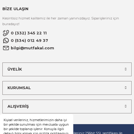
BİZE ULAŞIN
Kesintisiz hizmet kalitemiz ile her zaman yanınızdayız. Siparişleriniz için
buradayız!
0 (332) 345 22 11
0 (534) 012 49 37
bilgi@mutfakal.com
ÜYELİK
KURUMSAL
ALIŞVERİŞ
Kişisel verileriniz, hizmetlerimizin daha iyi
bir şekilde sunulması için mevzuata uygun
bir şekilde toplanıp işlenir. Konuyla ilgili
© Tüm hakları saklıdır. Kredi kartı bilgileriniz 256bit SSL sertifikası ile
detaylı bilgi almak için gizlilik politikamızı