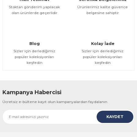
Bu ürüne benzer farklı alternatifler olmalı.
Stoktan gönderim yapılacak
Ürünlerimiz kalite güvence
olan ürünlerde geçerlidir
belgesine sahiptir
Gönder
Blog
Kolay İade
Sizler için derlediğimiz
Sizler için derlediğimiz
popüler koleksiyonları
popüler koleksiyonları
keşfedin
keşfedin
Kampanya Habercisi
Ücretsiz e-bültene kayıt olun kampanyalardan faydalanın.
KAYDET