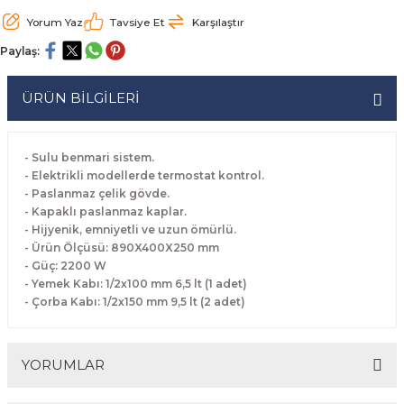
rabaları
irme Üniteleri
 Makineleri
akineleri
ları
rınları
rı
Ocaklar
Ocaklar
Set Altı Tezgahlar
Limon Sıkacağı
Peynir Bıçakları
Yorum Yaz
Tavsiye Et
Karşılaştır
Paylaş:
aralar
kineleri
aşık Yıkama Makineleri
ular
abinleri
rı
eri
Patates Dinlendirme Makineleri
Patates Dinlendirme Makineleri
Makaslar
Satırlar
ÜRÜN BİLGİLERİ
Makineleri
r
rleri
Evyeleri
nlar
ı
manları
Set Altı Fırınlar
Set Altı Fırınlar
Maşalar
Sebze Bıçakları
 Makineleri
i
leri
k Yıkama Makineleri
dolapları
r
Set Altı Tezgahlar
Set Altı Tezgahlar
Oyacaklar
Şef Bıçakları
- Sulu benmari sistem.
- Elektrikli modellerde termostat kontrol.
- Paslanmaz çelik gövde.
ular
nleri
dotlar
rin Dondurucular
ınları
abaları
Pizza Kürekleri
- Kapaklı paslanmaz kaplar.
- Hijyenik, emniyetli ve uzun ömürlü.
 Doğrama Makineleri
ri
ları
lar
Ruletler
- Ürün Ölçüsü: 890X400X250 mm
- Güç: 2200 W
- Yemek Kabı: 1/2x100 mm 6,5 lt (1 adet)
akineleri
akineleri
un Fırınları
dotlar
Servis Ekipmanları
- Çorba Kabı: 1/2x150 mm 9,5 lt (2 adet)
Servis Setleri
YORUMLAR
neleri
i
Soyacaklar