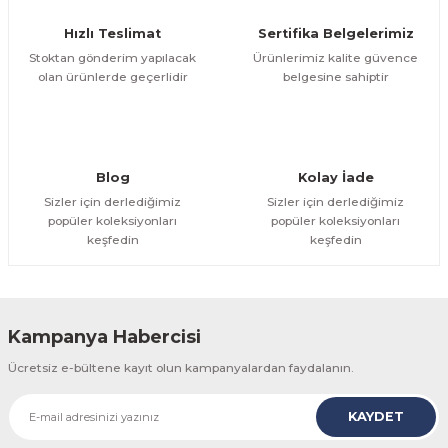
Ürün fiyatı diğer sitelerden daha pahalı.
Hızlı Teslimat
Sertifika Belgelerimiz
Bu ürüne benzer farklı alternatifler olmalı.
Stoktan gönderim yapılacak
Ürünlerimiz kalite güvence
olan ürünlerde geçerlidir
belgesine sahiptir
Gönder
Blog
Kolay İade
Sizler için derlediğimiz
Sizler için derlediğimiz
popüler koleksiyonları
popüler koleksiyonları
keşfedin
keşfedin
Kampanya Habercisi
Ücretsiz e-bültene kayıt olun kampanyalardan faydalanın.
KAYDET