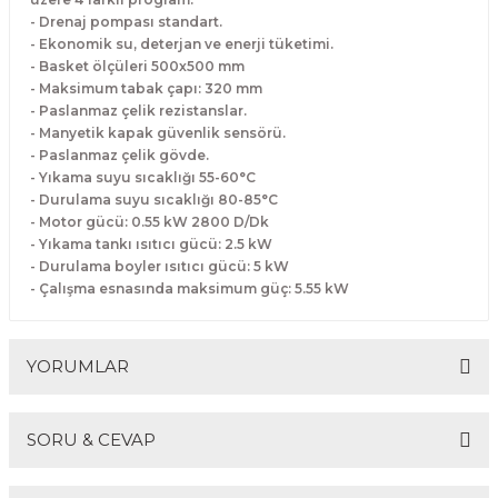
Makineleri
akineleri
Spatulalar
- Drenaj pompası standart.
- Ekonomik su, deterjan ve enerji tüketimi.
- Basket ölçüleri 500x500 mm
kma Makineleri
kineleri
Süzgeçler
- Maksimum tabak çapı: 320 mm
- Paslanmaz çelik rezistanslar.
eri
Makinesi
Termometreler
- Manyetik kapak güvenlik sensörü.
- Paslanmaz çelik gövde.
- Yıkama suyu sıcaklığı 55-60°C
er
- Durulama suyu sıcaklığı 80-85°C
- Motor gücü: 0.55 kW 2800 D/Dk
& Sahlep Makineleri
- Yıkama tankı ısıtıcı gücü: 2.5 kW
- Durulama boyler ısıtıcı gücü: 5 kW
- Çalışma esnasında maksimum güç: 5.55 kW
ları
ar
YORUMLAR
SORU & CEVAP
akinesi
Bu ürüne ilk yorumu siz yapın!