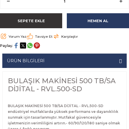
rabaları
irme Üniteleri
 Makineleri
akineleri
ları
rınları
rı
Ocaklar
Ocaklar
Set Altı Tezgahlar
Limon Sıkacağı
Peynir Bıçakları
SEPETE EKLE
HEMEN AL
aralar
kineleri
aşık Yıkama Makineleri
ular
abinleri
rı
eri
Patates Dinlendirme Makineleri
Patates Dinlendirme Makineleri
Makaslar
Satırlar
Makineleri
r
rleri
Evyeleri
nlar
ı
manları
Set Altı Fırınlar
Set Altı Fırınlar
Maşalar
Sebze Bıçakları
Yorum Yaz
Tavsiye Et
Karşılaştır
Paylaş:
 Makineleri
i
leri
k Yıkama Makineleri
dolapları
r
Set Altı Tezgahlar
Set Altı Tezgahlar
Oyacaklar
Şef Bıçakları
ÜRÜN BİLGİLERİ
ular
nleri
dotlar
rin Dondurucular
ınları
abaları
Pizza Kürekleri
 Doğrama Makineleri
ri
ları
lar
Ruletler
BULAŞIK MAKİNESİ 500 TB/SA
DİJİTAL - RVL.500-SD
akineleri
akineleri
un Fırınları
dotlar
Servis Ekipmanları
Servis Setleri
BULAŞIK MAKİNESİ 500 TB/SA DİJİTAL - RVL.500-SD
endüstriyel mutfaklarda yüksek performans ve dayanıklılık
sunmak için tasarlanmıştır. Mutfakal güvencesiyle
neleri
i
Soyacaklar
işletmenizin verimliliğini artırın.- 60/90/120/180 saniye olmak
üzere 4 farklı program.