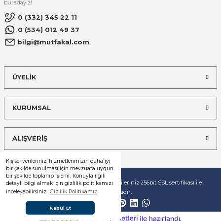
buradayız!
0 (332) 345 22 11
0 (534) 012 49 37
bilgi@mutfakal.com
ÜYELİK
KURUMSAL
ALIŞVERİŞ
Kişisel verileriniz, hizmetlerimizin daha iyi
bir şekilde sunulması için mevzuata uygun
bir şekilde toplanıp işlenir. Konuyla ilgili
© Tüm hakları saklıdır. Kredi kartı bilgileriniz 256bit SSL sertifikası ile
detaylı bilgi almak için gizlilik politikamızı
korunmaktadır.
inceleyebilirsiniz.
Gizlilik Politikamız
Kabul Et
ideasoft
ile
e-