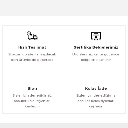
Görüş ve önerileriniz için teşekkür ederiz.
Sitemize ilk yorumu siz yapın!
Ürün resmi kalitesiz, bozuk veya görüntülenemiyor.
Ürün açıklamasında eksik bilgiler bulunuyor.
Deneyimini Paylaş
Ürün bilgilerinde hatalar bulunuyor.
Ürün fiyatı diğer sitelerden daha pahalı.
Hızlı Teslimat
Sertifika Belgelerimiz
Bu ürüne benzer farklı alternatifler olmalı.
Stoktan gönderim yapılacak
Ürünlerimiz kalite güvence
olan ürünlerde geçerlidir
belgesine sahiptir
Gönder
Blog
Kolay İade
Sizler için derlediğimiz
Sizler için derlediğimiz
popüler koleksiyonları
popüler koleksiyonları
keşfedin
keşfedin