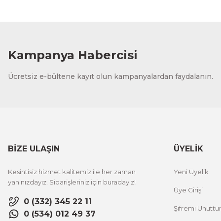
Kampanya Habercisi
Ücretsiz e-bültene kayıt olun kampanyalardan faydalanın.
BİZE ULAŞIN
ÜYELİK
Kesintisiz hizmet kalitemiz ile her zaman
Yeni Üyelik
yanınızdayız. Siparişleriniz için buradayız!
Üye Girişi
0 (332) 345 22 11
Şifremi Unutt
0 (534) 012 49 37