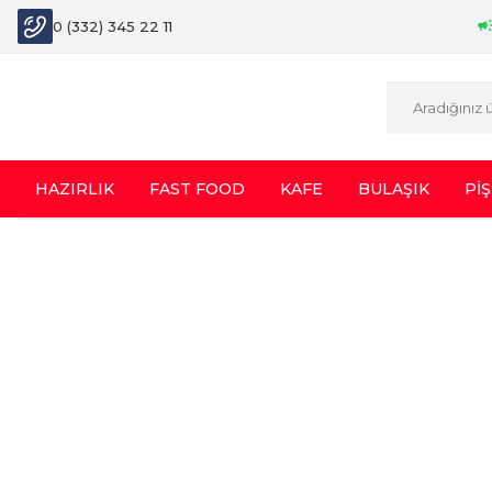
0 (332) 345 22 11
HAZIRLIK
FAST FOOD
KAFE
BULAŞIK
PİŞ