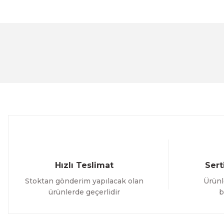
Bu ürünün fiyat bilgisi, resim, ürün açıklamalarında ve 
Görüş ve önerileriniz için teşekkür ederiz.
Ürün resmi kalitesiz, bozuk veya görüntülenemiyor.
Ürün açıklamasında eksik bilgiler bulunuyor.
Ürün bilgilerinde hatalar bulunuyor.
Ürün fiyatı diğer sitelerden daha pahalı.
Bu ürüne benzer farklı alternatifler olmalı.
Hızlı Teslimat
Sert
Stoktan gönderim yapılacak olan
Ürünl
ürünlerde geçerlidir
b