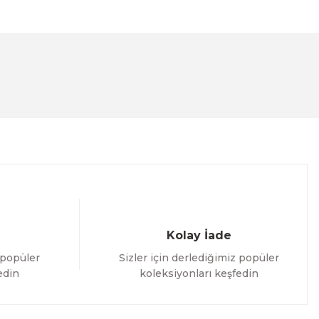
lanarak tarafımıza iletebilirsiniz.
Kolay İade
 popüler
Sizler için derlediğimiz popüler
edin
koleksiyonları keşfedin