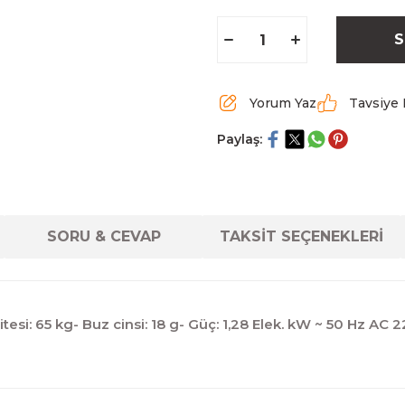
S
Yorum Yaz
Tavsiye 
Paylaş:
SORU & CEVAP
TAKSİT SEÇENEKLERİ
esi: 65 kg- Buz cinsi: 18 g- Güç: 1,28 Elek. kW ~ 50 Hz AC