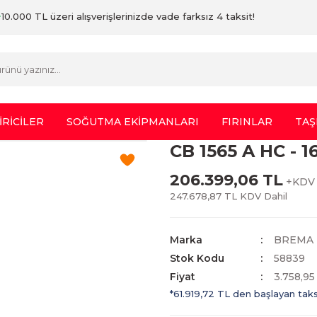
10.000 TL üzeri alışverişlerinizde vade farksız 4 taksit!
İRİCİLER
SOĞUTMA EKİPMANLARI
FIRINLAR
TAŞ
CB 1565 A HC -
206.399,06 TL
+KDV
247.678,87 TL KDV Dahil
Marka
BREMA
Stok Kodu
58839
Fiyat
3.758,9
*61.919,72 TL den başlayan taksi