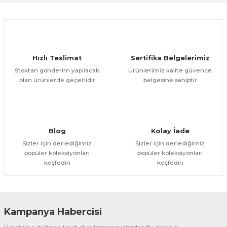
Ürün resmi kalitesiz, bozuk veya görüntülenemiyor.
Ürün açıklamasında eksik bilgiler bulunuyor.
Deneyimini Paylaş
Ürün bilgilerinde hatalar bulunuyor.
Ürün fiyatı diğer sitelerden daha pahalı.
Hızlı Teslimat
Sertifika Belgelerimiz
Bu ürüne benzer farklı alternatifler olmalı.
Stoktan gönderim yapılacak
Ürünlerimiz kalite güvence
olan ürünlerde geçerlidir
belgesine sahiptir
Gönder
Blog
Kolay İade
Sizler için derlediğimiz
Sizler için derlediğimiz
popüler koleksiyonları
popüler koleksiyonları
keşfedin
keşfedin
Kampanya Habercisi