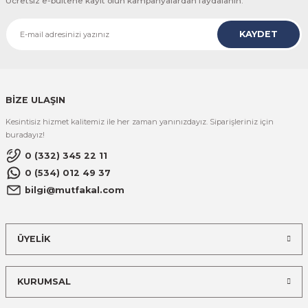
Ücretsiz e-bültene kayıt olun kampanyalardan faydalanın.
KAYDET
BİZE ULAŞIN
Kesintisiz hizmet kalitemiz ile her zaman yanınızdayız. Siparişleriniz için
buradayız!
0 (332) 345 22 11
0 (534) 012 49 37
bilgi@mutfakal.com
ÜYELİK
KURUMSAL