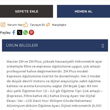
rabaları
irme Üniteleri
 Makineleri
akineleri
ları
rınları
rı
Ocaklar
Ocaklar
Set Altı Tezgahlar
Limon Sıkacağı
Peynir Bıçakları
SEPETE EKLE
HEMEN AL
aralar
kineleri
aşık Yıkama Makineleri
ular
abinleri
rı
eri
Patates Dinlendirme Makineleri
Patates Dinlendirme Makineleri
Makaslar
Satırlar
Yorum Yaz
Tavsiye Et
Karşılaştır
Makineleri
r
rleri
Evyeleri
nlar
ı
manları
Set Altı Fırınlar
Set Altı Fırınlar
Maşalar
Sebze Bıçakları
Paylaş:
 Makineleri
i
leri
k Yıkama Makineleri
dolapları
r
Set Altı Tezgahlar
Set Altı Tezgahlar
Oyacaklar
Şef Bıçakları
ÜRÜN BİLGİLERİ
ular
nleri
dotlar
rin Dondurucular
ınları
abaları
Pizza Kürekleri
Mazzer ZM ve ZM Plus, yüksek hassasiyetli mikrometrik ayar
 Doğrama Makineleri
ri
ları
lar
Ruletler
sistemiyle filtre ve espresso öğütümüne uygun, çok amaçlı
profesyonel kahve değirmenleridir. ZM Plus modeli
Espresso öğütümüne özel kit ile donatılmıştır. Her 2 model
akineleri
akineleri
un Fırınları
dotlar
Servis Ekipmanları
de düşük devirli motoru ve dijital arayüzüyle, sabit öğütme
kalitesi ve aroma korunumu sağlar ZM Bıçak Çapı: 83 mm
Servis Setleri
düz çelik Öğütme Hızı: 1,5 – 2,0 g/s Öğütme Tipi: Çok amaçlı –
(Espresso, Filtre kahve vb.) Kahve Dozaj Ayarı: Var Dijital
Ekran : Var – LCD Devir Hızı: 900rpm Gövde Malzemesi:
neleri
i
Soyacaklar
Alüminyum döküm Öğütme Ayarı: Dijital mikrometrik (0,001