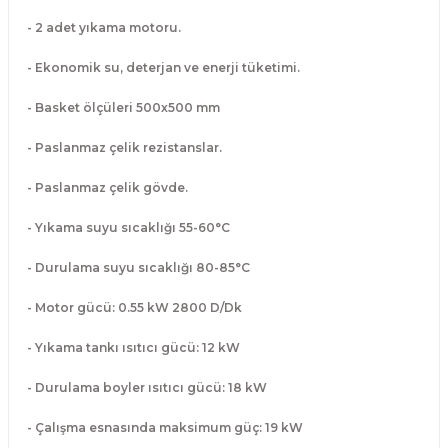
Makineleri
akineleri
Spatulalar
- 2 adet yıkama motoru.
kma Makineleri
kineleri
Süzgeçler
- Ekonomik su, deterjan ve enerji tüketimi.
- Basket ölçüleri 500x500 mm
eri
Makinesi
Termometreler
- Paslanmaz çelik rezistanslar.
er
- Paslanmaz çelik gövde.
& Sahlep Makineleri
- Yıkama suyu sıcaklığı 55-60°C
ları
- Durulama suyu sıcaklığı 80-85°C
- Motor gücü: 0.55 kW 2800 D/Dk
ar
- Yıkama tankı ısıtıcı gücü: 12 kW
- Durulama boyler ısıtıcı gücü: 18 kW
akinesi
- Çalışma esnasında maksimum güç: 19 kW