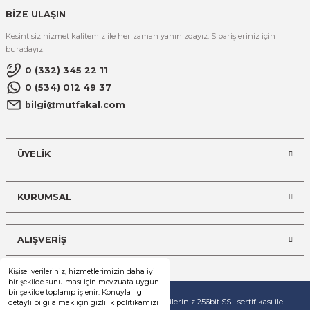
BİZE ULAŞIN
Kesintisiz hizmet kalitemiz ile her zaman yanınızdayız. Siparişleriniz için
buradayız!
0 (332) 345 22 11
0 (534) 012 49 37
bilgi@mutfakal.com
ÜYELİK
KURUMSAL
ALIŞVERİŞ
Kişisel verileriniz, hizmetlerimizin daha iyi
bir şekilde sunulması için mevzuata uygun
bir şekilde toplanıp işlenir. Konuyla ilgili
© Tüm hakları saklıdır. Kredi kartı bilgileriniz 256bit SSL sertifikası ile
detaylı bilgi almak için gizlilik politikamızı