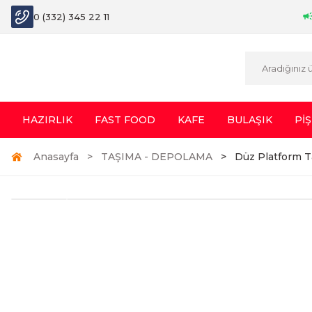
0 (332) 345 22 11
HAZIRLIK
FAST FOOD
KAFE
BULAŞIK
PİŞ
Anasayfa
TAŞIMA - DEPOLAMA
Düz Platform T