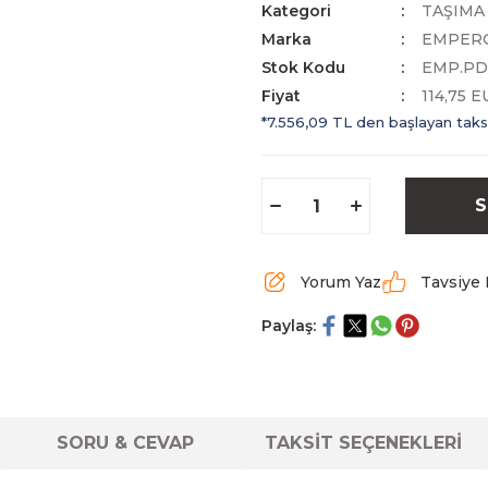
Kategori
TAŞIMA
Marka
EMPER
Stok Kodu
EMP.PD
Fiyat
114,75 
*7.556,09 TL den başlayan taksi
S
Yorum Yaz
Tavsiye 
Paylaş:
SORU & CEVAP
TAKSİT SEÇENEKLERİ