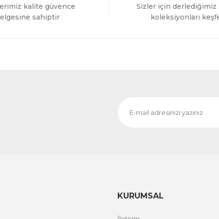
erimiz kalite güvence
Sizler için derlediğimiz
Gönder
elgesine sahiptir
koleksiyonları keşf
KURUMSAL
İletişim