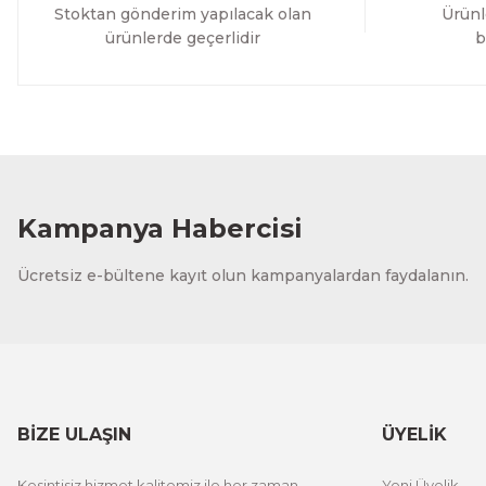
Stoktan gönderim yapılacak olan
Ürünl
ürünlerde geçerlidir
b
Kampanya Habercisi
Ücretsiz e-bültene kayıt olun kampanyalardan faydalanın.
BİZE ULAŞIN
ÜYELİK
Kesintisiz hizmet kalitemiz ile her zaman
Yeni Üyelik