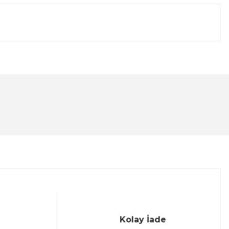
lanarak tarafımıza iletebilirsiniz.
Kolay İade