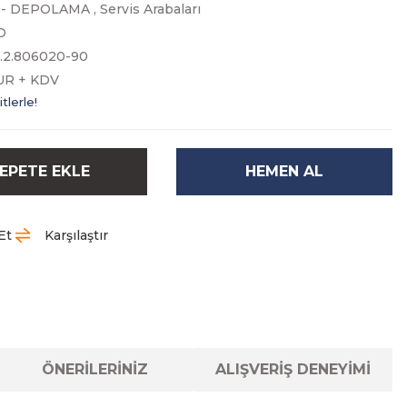
 - DEPOLAMA
,
Servis Arabaları
O
.2.806020-90
EUR + KDV
tlerle!
EPETE EKLE
HEMEN AL
Et
Karşılaştır
ÖNERİLERİNİZ
ALIŞVERİŞ DENEYİMİ