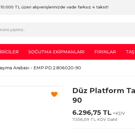
10.000 TL üzeri alışverişlerinizde vade farksız 4 taksit!
İRİCİLER
SOĞUTMA EKİPMANLARI
FIRINLAR
TAŞ
aşıma Arabası - EMP.PD.2.806020-90
Düz Platform Ta
90
6.296,75 TL
+KDV
7.556,09 TL KDV Dahil