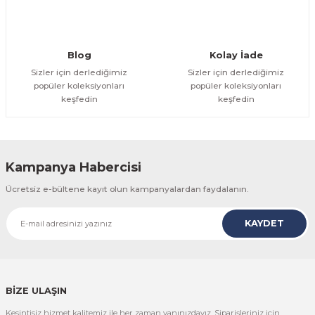
Gönder
Blog
Kolay İade
Sizler için derlediğimiz
Sizler için derlediğimiz
popüler koleksiyonları
popüler koleksiyonları
keşfedin
keşfedin
Kampanya Habercisi
Ücretsiz e-bültene kayıt olun kampanyalardan faydalanın.
KAYDET
BİZE ULAŞIN
Kesintisiz hizmet kalitemiz ile her zaman yanınızdayız. Siparişleriniz için