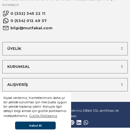
buradayız!
0 (332) 345 22 11
0 (534) 012 49 37
bilgi@mutfakal.com
ÜYELİK
KURUMSAL
ALIŞVERİŞ
Kişisel verileriniz, hizmetlerimizin daha iyi
bir şekilde sunulması için mevzuata uygun
bir şekilde toplanıp işlenir. Konuyla ilgili
© Tüm hakları saklıdır. Kredi kartı bilgileriniz 256bit SSL sertifikası ile
detaylı bilgi almak için gizlilik politikamızı
korunmaktadır.
inceleyebilirsiniz.
Gizlilik Politikamız
Kabul Et