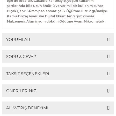
için de idealdir. Casadio kalitesiyle, yoğun kullanım
Makineleri
akineleri
Spatulalar
şartlarında bile uzun ömürlü ve verimli bir kullanım sunar
Bıçak Çapı: 64 mm paslanmaz çelik Öğütme Hızı: 2 gr/saniye
Kahve Dozaj Ayarı: Var Dijital Ekran: 1400 rpm Gövde
kma Makineleri
kineleri
Süzgeçler
Malzemesi: Alüminyum döküm Öğütme Ayarı: Mikrometrik
eri
Makinesi
Termometreler
YORUMLAR
er
& Sahlep Makineleri
SORU & CEVAP
Bu ürüne ilk yorumu siz yapın!
ları
TAKSİT SEÇENEKLERİ
ar
Yorum Yaz
Ürün hakkında henüz soru sorulmamış.
ÖNERİLERİNİZ
Soru Sor
akinesi
ALIŞVERİŞ DENEYİMİ
Bu ürünün fiyat bilgisi, resim, ürün açıklamalarında ve
diğer konularda yetersiz gördüğünüz noktaları öneri