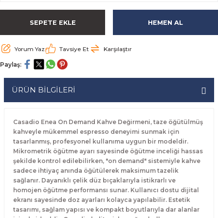
rabaları
irme Üniteleri
 Makineleri
akineleri
ları
rınları
rı
Ocaklar
Ocaklar
Set Altı Tezgahlar
Limon Sıkacağı
Peynir Bıçakları
SEPETE EKLE
HEMEN AL
aralar
kineleri
aşık Yıkama Makineleri
ular
abinleri
rı
eri
Patates Dinlendirme Makineleri
Patates Dinlendirme Makineleri
Makaslar
Satırlar
Yorum Yaz
Tavsiye Et
Karşılaştır
Makineleri
r
rleri
Evyeleri
nlar
ı
manları
Set Altı Fırınlar
Set Altı Fırınlar
Maşalar
Sebze Bıçakları
Paylaş:
 Makineleri
i
leri
k Yıkama Makineleri
dolapları
r
Set Altı Tezgahlar
Set Altı Tezgahlar
Oyacaklar
Şef Bıçakları
ÜRÜN BİLGİLERİ
ular
nleri
dotlar
rin Dondurucular
ınları
abaları
Pizza Kürekleri
Casadio Enea On Demand Kahve Değirmeni, taze öğütülmüş
 Doğrama Makineleri
ri
ları
lar
Ruletler
kahveyle mükemmel espresso deneyimi sunmak için
tasarlanmış, profesyonel kullanıma uygun bir modeldir.
Mikrometrik öğütme ayarı sayesinde öğütme inceliği hassas
akineleri
akineleri
un Fırınları
dotlar
Servis Ekipmanları
şekilde kontrol edilebilirken, "on demand" sistemiyle kahve
sadece ihtiyaç anında öğütülerek maksimum tazelik
Servis Setleri
sağlanır. Dayanıklı çelik düz bıçaklarıyla istikrarlı ve
homojen öğütme performansı sunar. Kullanıcı dostu dijital
ekranı sayesinde doz ayarları kolayca yapılabilir. Estetik
neleri
i
Soyacaklar
tasarımı, sağlam yapısı ve kompakt boyutlarıyla dar alanlar