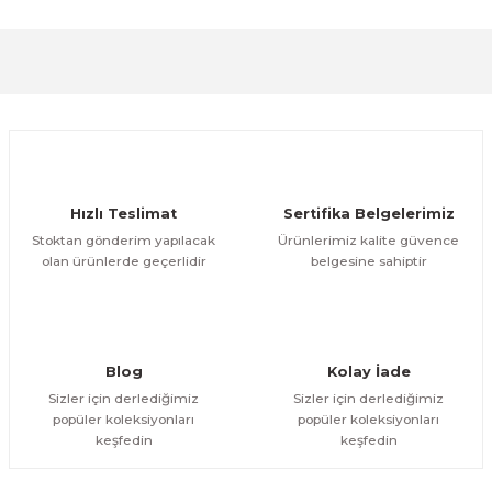
formunu kullanarak tarafımıza iletebilirsiniz.
Görüş ve önerileriniz için teşekkür ederiz.
Sitemize ilk yorumu siz yapın!
Ürün resmi kalitesiz, bozuk veya görüntülenemiyor.
Ürün açıklamasında eksik bilgiler bulunuyor.
Deneyimini Paylaş
Ürün bilgilerinde hatalar bulunuyor.
Ürün fiyatı diğer sitelerden daha pahalı.
Hızlı Teslimat
Sertifika Belgelerimiz
Bu ürüne benzer farklı alternatifler olmalı.
Stoktan gönderim yapılacak
Ürünlerimiz kalite güvence
olan ürünlerde geçerlidir
belgesine sahiptir
Gönder
Blog
Kolay İade
Sizler için derlediğimiz
Sizler için derlediğimiz
popüler koleksiyonları
popüler koleksiyonları
keşfedin
keşfedin