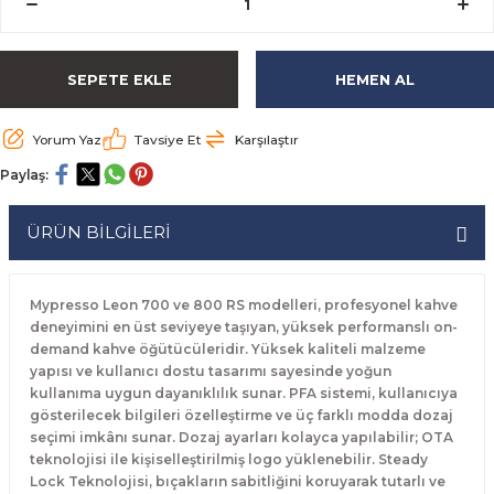
rabaları
irme Üniteleri
 Makineleri
akineleri
ları
rınları
rı
Ocaklar
Ocaklar
Set Altı Tezgahlar
Limon Sıkacağı
Peynir Bıçakları
SEPETE EKLE
HEMEN AL
aralar
kineleri
aşık Yıkama Makineleri
ular
abinleri
rı
eri
Patates Dinlendirme Makineleri
Patates Dinlendirme Makineleri
Makaslar
Satırlar
Makineleri
r
rleri
Evyeleri
nlar
ı
manları
Set Altı Fırınlar
Set Altı Fırınlar
Maşalar
Sebze Bıçakları
Yorum Yaz
Tavsiye Et
Karşılaştır
Paylaş:
 Makineleri
i
leri
k Yıkama Makineleri
dolapları
r
Set Altı Tezgahlar
Set Altı Tezgahlar
Oyacaklar
Şef Bıçakları
ÜRÜN BİLGİLERİ
ular
nleri
dotlar
rin Dondurucular
ınları
abaları
Pizza Kürekleri
 Doğrama Makineleri
ri
ları
lar
Ruletler
Mypresso Leon 700 ve 800 RS modelleri, profesyonel kahve
deneyimini en üst seviyeye taşıyan, yüksek performanslı on-
demand kahve öğütücüleridir. Yüksek kaliteli malzeme
akineleri
akineleri
un Fırınları
dotlar
Servis Ekipmanları
yapısı ve kullanıcı dostu tasarımı sayesinde yoğun
kullanıma uygun dayanıklılık sunar. PFA sistemi, kullanıcıya
Servis Setleri
gösterilecek bilgileri özelleştirme ve üç farklı modda dozaj
seçimi imkânı sunar. Dozaj ayarları kolayca yapılabilir; OTA
neleri
i
Soyacaklar
teknolojisi ile kişiselleştirilmiş logo yüklenebilir. Steady
Lock Teknolojisi, bıçakların sabitliğini koruyarak tutarlı ve