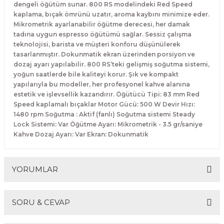
dengeli öğütüm sunar. 800 RS modelindeki Red Speed
Makineleri
akineleri
Spatulalar
kaplama, bıçak ömrünü uzatır, aroma kaybını minimize eder.
Mikrometrik ayarlanabilir öğütme derecesi, her damak
kma Makineleri
kineleri
Süzgeçler
tadına uygun espresso öğütümü sağlar. Sessiz çalışma
teknolojisi, barista ve müşteri konforu düşünülerek
tasarlanmıştır. Dokunmatik ekran üzerinden porsiyon ve
eri
Makinesi
Termometreler
dozaj ayarı yapılabilir. 800 RS’teki gelişmiş soğutma sistemi,
yoğun saatlerde bile kaliteyi korur. Şık ve kompakt
er
yapılarıyla bu modeller, her profesyonel kahve alanına
estetik ve işlevsellik kazandırır. Öğütücü Tipi: 83 mm Red
Speed kaplamalı bıçaklar Motor Gücü: 500 W Devir Hızı:
& Sahlep Makineleri
1480 rpm Soğutma : Aktif (fanlı) Soğutma sistemi Steady
Lock Sistemi: Var Öğütme Ayarı: Mikrometrik - 3.5 gr/saniye
ları
Kahve Dozaj Ayarı: Var Ekran: Dokunmatik
ar
YORUMLAR
SORU & CEVAP
akinesi
Bu ürüne ilk yorumu siz yapın!