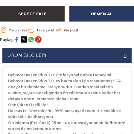
rabaları
irme Üniteleri
 Makineleri
akineleri
ları
rınları
rı
Ocaklar
Ocaklar
Set Altı Tezgahlar
Limon Sıkacağı
Peynir Bıçakları
SEPETE EKLE
HEMEN AL
aralar
kineleri
aşık Yıkama Makineleri
ular
abinleri
rı
eri
Patates Dinlendirme Makineleri
Patates Dinlendirme Makineleri
Makaslar
Satırlar
Yorum Yaz
Tavsiye Et
Karşılaştır
Makineleri
r
rleri
Evyeleri
nlar
ı
manları
Set Altı Fırınlar
Set Altı Fırınlar
Maşalar
Sebze Bıçakları
Paylaş:
 Makineleri
i
leri
k Yıkama Makineleri
dolapları
r
Set Altı Tezgahlar
Set Altı Tezgahlar
Oyacaklar
Şef Bıçakları
ÜRÜN BİLGİLERİ
ular
nleri
dotlar
rin Dondurucular
ınları
abaları
Pizza Kürekleri
Behmor Brazen Plus 3.0: Profesyonel Kahve Deneyimi
 Doğrama Makineleri
ri
ları
lar
Ruletler
Behmor Brazen Plus 3.0, ev baristaları için tasarlanmış SCA
onaylı bir demleme istasyonudur. Sıradan makinelerin
aksine, suyun sıcaklığından ön ıslatma süresine kadar her
akineleri
akineleri
un Fırınları
dotlar
Servis Ekipmanları
detayı kontrol etmenize olanak tanır.
Öne Çıkan Özellikler
Servis Setleri
Hassas Isı Kontrolü: 90–99°C arası ayarlanabilir sıcaklık ve
yükseklik kalibrasyonu.
Ön Islatma (Pre-Soak): 15 sn - 4 dk arası ayarlanabilir "bloom"
neleri
i
Soyacaklar
süresi ile maksimum aroma.