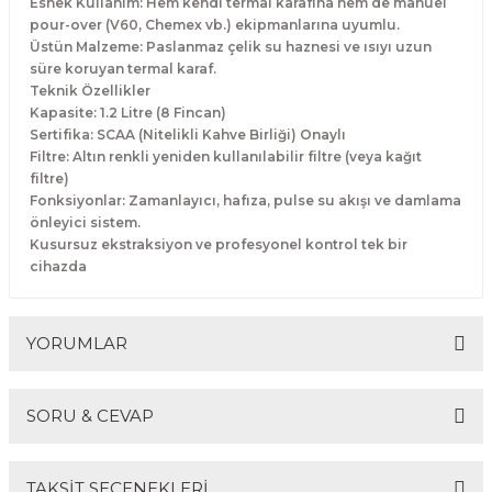
Esnek Kullanım: Hem kendi termal karafına hem de manuel
Makineleri
akineleri
Spatulalar
pour-over (V60, Chemex vb.) ekipmanlarına uyumlu.
Üstün Malzeme: Paslanmaz çelik su haznesi ve ısıyı uzun
süre koruyan termal karaf.
kma Makineleri
kineleri
Süzgeçler
Teknik Özellikler
Kapasite: 1.2 Litre (8 Fincan)
eri
Makinesi
Termometreler
Sertifika: SCAA (Nitelikli Kahve Birliği) Onaylı
Filtre: Altın renkli yeniden kullanılabilir filtre (veya kağıt
filtre)
er
Fonksiyonlar: Zamanlayıcı, hafıza, pulse su akışı ve damlama
önleyici sistem.
& Sahlep Makineleri
Kusursuz ekstraksiyon ve profesyonel kontrol tek bir
cihazda
ları
ar
YORUMLAR
SORU & CEVAP
akinesi
Bu ürüne ilk yorumu siz yapın!
TAKSİT SEÇENEKLERİ