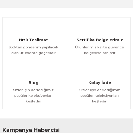
Sitemize ilk yorumu siz yapın!
Ürün resmi kalitesiz, bozuk veya görüntülenemiyor.
Ürün açıklamasında eksik bilgiler bulunuyor.
Deneyimini Paylaş
Ürün bilgilerinde hatalar bulunuyor.
Ürün fiyatı diğer sitelerden daha pahalı.
Hızlı Teslimat
Sertifika Belgelerimiz
Bu ürüne benzer farklı alternatifler olmalı.
Stoktan gönderim yapılacak
Ürünlerimiz kalite güvence
olan ürünlerde geçerlidir
belgesine sahiptir
Gönder
Blog
Kolay İade
Sizler için derlediğimiz
Sizler için derlediğimiz
popüler koleksiyonları
popüler koleksiyonları
keşfedin
keşfedin
Kampanya Habercisi