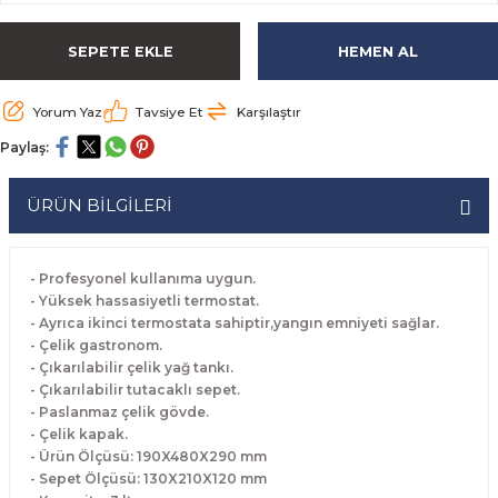
rabaları
irme Üniteleri
 Makineleri
akineleri
ları
rınları
rı
Ocaklar
Ocaklar
Set Altı Tezgahlar
Limon Sıkacağı
Peynir Bıçakları
SEPETE EKLE
HEMEN AL
aralar
kineleri
aşık Yıkama Makineleri
ular
abinleri
rı
eri
Patates Dinlendirme Makineleri
Patates Dinlendirme Makineleri
Makaslar
Satırlar
Yorum Yaz
Tavsiye Et
Karşılaştır
Makineleri
r
rleri
Evyeleri
nlar
ı
manları
Set Altı Fırınlar
Set Altı Fırınlar
Maşalar
Sebze Bıçakları
Paylaş:
 Makineleri
i
leri
k Yıkama Makineleri
dolapları
r
Set Altı Tezgahlar
Set Altı Tezgahlar
Oyacaklar
Şef Bıçakları
ÜRÜN BİLGİLERİ
ular
nleri
dotlar
rin Dondurucular
ınları
abaları
Pizza Kürekleri
- Profesyonel kullanıma uygun.
 Doğrama Makineleri
ri
ları
lar
Ruletler
- Yüksek hassasiyetli termostat.
- Ayrıca ikinci termostata sahiptir,yangın emniyeti sağlar.
- Çelik gastronom.
akineleri
akineleri
un Fırınları
dotlar
Servis Ekipmanları
- Çıkarılabilir çelik yağ tankı.
- Çıkarılabilir tutacaklı sepet.
Servis Setleri
- Paslanmaz çelik gövde.
- Çelik kapak.
- Ürün Ölçüsü: 190X480X290 mm
neleri
i
Soyacaklar
- Sepet Ölçüsü: 130X210X120 mm