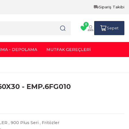
Sipariş Takibi
0
Sepet
IMA - DEPOLAMA
MUTFAK GEREÇLERİ
X60X30 - EMP.6FG010
İLER
,
900 Plus Seri
,
Fritözler