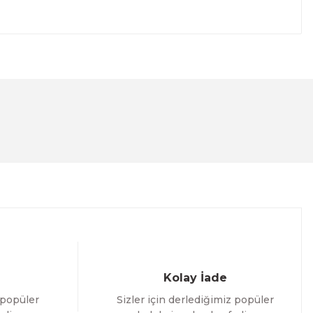
lanarak tarafımıza iletebilirsiniz.
Kolay İade
 popüler
Sizler için derlediğimiz popüler