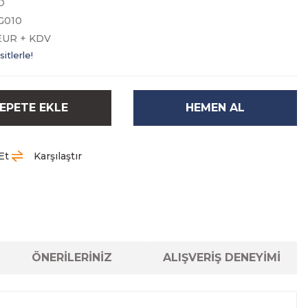
O
G010
EUR + KDV
itlerle!
EPETE EKLE
HEMEN AL
Et
Karşılaştır
ÖNERİLERİNİZ
ALIŞVERİŞ DENEYİMİ