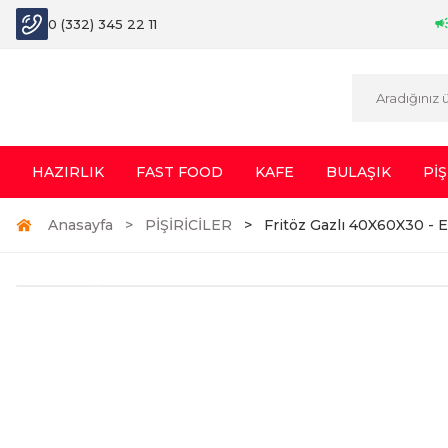
0 (332) 345 22 11
HAZIRLIK
FAST FOOD
KAFE
BULAŞIK
PİŞ
Anasayfa
PİŞİRİCİLER
Fritöz Gazlı 40X60X30 -