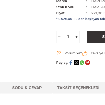
Marka
EMPER
Stok Kodu
EMP.6F
Fiyat
639,00 
*10.526,00 TL den başlayan taks
S
Yorum Yaz
Tavsiye 
Paylaş:
SORU & CEVAP
TAKSİT SEÇENEKLERİ