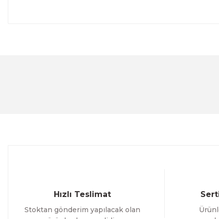
Bu ürünün fiyat bilgisi, resim, ürün açıklamalarında ve 
Görüş ve önerileriniz için teşekkür ederiz.
Ürün resmi kalitesiz, bozuk veya görüntülenemiyor.
Ürün açıklamasında eksik bilgiler bulunuyor.
Ürün bilgilerinde hatalar bulunuyor.
Ürün fiyatı diğer sitelerden daha pahalı.
Bu ürüne benzer farklı alternatifler olmalı.
Hızlı Teslimat
Sert
Stoktan gönderim yapılacak olan
Ürünl