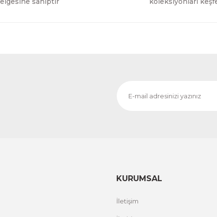
elgesine sahiptir
koleksiyonları keşf
KURUMSAL
İletişim