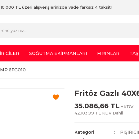
10.000 TL üzeri alışverişlerinizde vade farksız 4 taksit!
İRİCİLER
SOĞUTMA EKİPMANLARI
FIRINLAR
TAŞ
 EMP.6FG010
Fritöz Gazlı 40
35.086,66 TL
+KDV
42.103,99 TL KDV Dahil
Kategori
PİŞİRİC