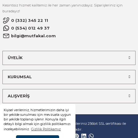
Kesintisiz hizmet kalitemiz ile her zaman yanınızdayız. Siparişleriniz için
buradayız!
0 (332) 345 22 11
0 (534) 012 49 37
bilgi@mutfakal.com
ÜYELİK
KURUMSAL
ALIŞVERİŞ
Kişisel verileriniz, hizmetlerimizin daha iyi
bir şekilde sunulması için mevzuata uygun
bir şekilde toplanıp işlenir. Konuyla ilgili
© Tüm hakları saklıdır. Kredi kartı bilgileriniz 256bit SSL sertifikası ile
detaylı bilgi almak için gizlilik politikamızı
korunmaktadır.
inceleyebilirsiniz.
Gizlilik Politikamız