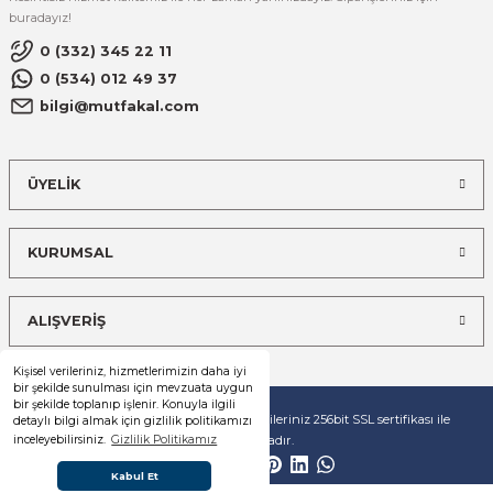
buradayız!
0 (332) 345 22 11
0 (534) 012 49 37
bilgi@mutfakal.com
ÜYELİK
KURUMSAL
ALIŞVERİŞ
Kişisel verileriniz, hizmetlerimizin daha iyi
bir şekilde sunulması için mevzuata uygun
bir şekilde toplanıp işlenir. Konuyla ilgili
© Tüm hakları saklıdır. Kredi kartı bilgileriniz 256bit SSL sertifikası ile
detaylı bilgi almak için gizlilik politikamızı
korunmaktadır.
inceleyebilirsiniz.
Gizlilik Politikamız
Kabul Et