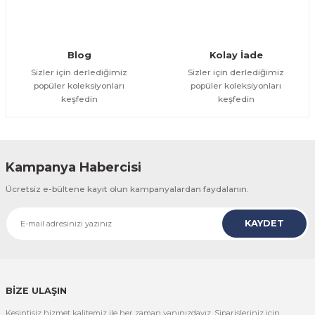
Gönder
Blog
Kolay İade
Sizler için derlediğimiz
Sizler için derlediğimiz
popüler koleksiyonları
popüler koleksiyonları
keşfedin
keşfedin
Kampanya Habercisi
Ücretsiz e-bültene kayıt olun kampanyalardan faydalanın.
KAYDET
BİZE ULAŞIN
Kesintisiz hizmet kalitemiz ile her zaman yanınızdayız. Siparişleriniz için