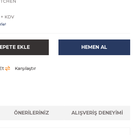
İTCHEN
L + KDV
rle!
EPETE EKLE
HEMEN AL
Et
Karşılaştır
ÖNERİLERİNİZ
ALIŞVERİŞ DENEYİMİ