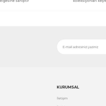
elgesine sahiptir
koleksiyonları keşf
KURUMSAL
İletişim