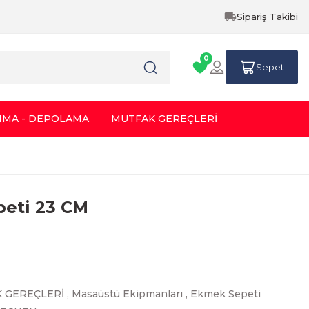
Sipariş Takibi
0
Sepet
IMA - DEPOLAMA
MUTFAK GEREÇLERİ
peti 23 CM
 GEREÇLERİ
,
Masaüstü Ekipmanları
,
Ekmek Sepeti