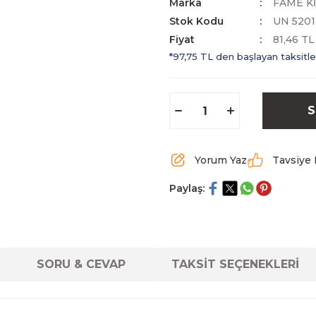
Marka
FAME K
Stok Kodu
UN 5201
Fiyat
81,46 T
*97,75 TL den başlayan taksitle
S
Yorum Yaz
Tavsiye 
Paylaş:
SORU & CEVAP
TAKSİT SEÇENEKLERİ