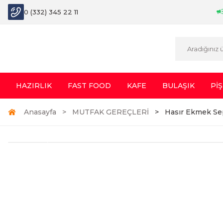
0 (332) 345 22 11
HAZIRLIK
FAST FOOD
KAFE
BULAŞIK
PİŞ
Anasayfa
MUTFAK GEREÇLERİ
Hasır Ekmek Se