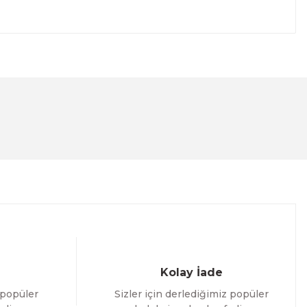
lanarak tarafımıza iletebilirsiniz.
Kolay İade
 popüler
Sizler için derlediğimiz popüler