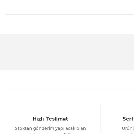
Bu ürünün fiyat bilgisi, resim, ürün açıklamalarında ve 
Görüş ve önerileriniz için teşekkür ederiz.
Ürün resmi kalitesiz, bozuk veya görüntülenemiyor.
Ürün açıklamasında eksik bilgiler bulunuyor.
Ürün bilgilerinde hatalar bulunuyor.
Ürün fiyatı diğer sitelerden daha pahalı.
Bu ürüne benzer farklı alternatifler olmalı.
Hızlı Teslimat
Sert
Stoktan gönderim yapılacak olan
Ürünl