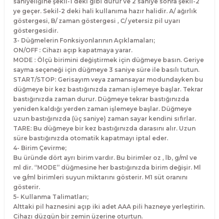
saniyeliğine şekil-1 deki gibi durur ve 2 saniye sonra şekil-2
Makineleri
akineleri
Spatulalar
ye geçer. Sekil-2 deki hali kullanıma hazır halidir. A/ ağırlık
göstergesi, B/ zaman göstergesi , C/ yetersiz pil uyarı
göstergesidir.
kma Makineleri
kineleri
Süzgeçler
3- Düğmelerin Fonksiyonlarının Açıklamaları;
ON/OFF : Cihazı açıp kapatmaya yarar.
eri
Makinesi
Termometreler
MODE : Ölçü birimini değiştirmek için düğmeye basın. Geriye
sayma seçeneği için düğmeye 3 saniye süre ile basılı tutun.
START/STOP: Gerisayım veya zamansayar modundayken bu
er
düğmeye bir kez bastığınızda zaman işlemeye başlar. Tekrar
bastığınızda zaman durur. Düğmeye tekrar bastığınızda
& Sahlep Makineleri
yeniden kaldığı yerden zaman işlemeye başlar. Düğmeye
uzun bastığınızda (üç saniye) zaman sayar kendini sıfırlar.
ları
TARE: Bu düğmeye bir kez bastığınızda darasını alır. Uzun
süre bastığınızda otomatik kapatmayı iptal eder.
4- Birim Çevirme;
ar
Bu üründe dört ayrı birim vardır. Bu birimler oz , lb, g/ml ve
ml dir. “MODE” düğmesine her bastığınızda birim değişir. Ml
ve g/ml birimleri suyun miktarını gösterir. M1 süt oranını
gösterir.
5- Kullanma Talimatları;
akinesi
Alttaki pil haznesini açıp iki adet AAA pili hazneye yerleştirin.
Cihazı düzgün bir zemin üzerine oturtun.