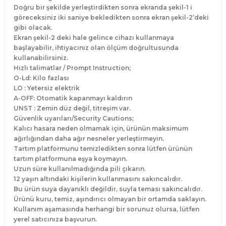
Doğru bir şekilde yerleştirdikten sonra ekranda şekil-1 i
göreceksiniz iki saniye bekledikten sonra ekran şekil-2’deki
gibi olacak.
Ekran şekil-2 deki hale gelince cihazı kullanmaya
başlayabilir, ihtiyacınız olan ölçüm doğrultusunda
kullanabilirsiniz.
Hızlı talimatlar / Prompt Instruction;
O-Ld: Kilo fazlası
LO : Yetersiz elektrik
A-OFF: Otomatik kapanmayı kaldırın
UNST : Zemin düz değil, titreşim var.
Güvenlik uyarıları/Security Cautions;
Kalıcı hasara neden olmamak için, ürünün maksimum
ağırlığından daha ağır nesneler yerleştirmeyin.
Tartım platformunu temizledikten sonra lütfen ürünün
tartım platformuna eşya koymayın.
Uzun süre kullanılmadığında pili çıkarın.
12 yaşın altındaki kişilerin kullanmasını sakıncalıdır.
Bu ürün suya dayanıklı değildir, suyla teması sakıncalıdır.
Ürünü kuru, temiz, aşındırıcı olmayan bir ortamda saklayın.
Kullanım aşamasında herhangi bir sorunuz olursa, lütfen
yerel satıcınıza başvurun.