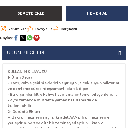
rabaları
irme Üniteleri
 Makineleri
akineleri
ları
rınları
rı
Ocaklar
Ocaklar
Set Altı Tezgahlar
Limon Sıkacağı
Peynir Bıçakları
SEPETE EKLE
HEMEN AL
aralar
kineleri
aşık Yıkama Makineleri
ular
abinleri
rı
eri
Patates Dinlendirme Makineleri
Patates Dinlendirme Makineleri
Makaslar
Satırlar
Yorum Yaz
Tavsiye Et
Karşılaştır
Makineleri
r
rleri
Evyeleri
nlar
ı
manları
Set Altı Fırınlar
Set Altı Fırınlar
Maşalar
Sebze Bıçakları
Paylaş:
 Makineleri
i
leri
k Yıkama Makineleri
dolapları
r
Set Altı Tezgahlar
Set Altı Tezgahlar
Oyacaklar
Şef Bıçakları
ÜRÜN BİLGİLERİ
ular
nleri
dotlar
rin Dondurucular
ınları
abaları
Pizza Kürekleri
KULLANIM KILAVUZU
 Doğrama Makineleri
ri
ları
lar
Ruletler
1- Ürün Detayı;
- Tartı, kahve çekirdeklerinin ağırlığını, sıcak suyun miktarını
ve demleme süresini eşzamanlı olarak ölçer.
akineleri
akineleri
un Fırınları
dotlar
Servis Ekipmanları
- Bu ölçümler filtre kahve hazırlamanın temel bileşenleridir.
- Aynı zamanda mutfakta yemek hazırlamada da
Servis Setleri
kullanılabilir.
2- Görüntü Ekranı;
Alttaki pil haznesini açın, iki adet AAA pili pil haznesine
neleri
i
Soyacaklar
yerleştirin. Sert ve düz bir zemine yerleştirin. Ekran 2