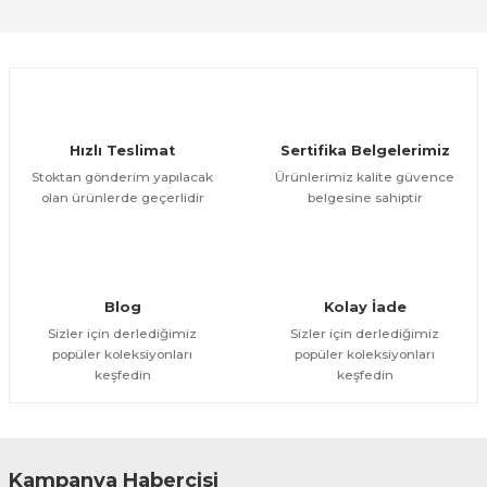
Sitemize ilk yorumu siz yapın!
Ürün resmi kalitesiz, bozuk veya görüntülenemiyor.
Ürün açıklamasında eksik bilgiler bulunuyor.
Deneyimini Paylaş
Ürün bilgilerinde hatalar bulunuyor.
Ürün fiyatı diğer sitelerden daha pahalı.
Hızlı Teslimat
Sertifika Belgelerimiz
Bu ürüne benzer farklı alternatifler olmalı.
Stoktan gönderim yapılacak
Ürünlerimiz kalite güvence
olan ürünlerde geçerlidir
belgesine sahiptir
Gönder
Blog
Kolay İade
Sizler için derlediğimiz
Sizler için derlediğimiz
popüler koleksiyonları
popüler koleksiyonları
keşfedin
keşfedin
Kampanya Habercisi