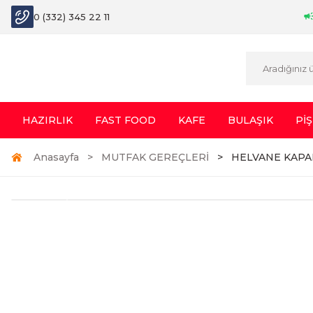
0 (332) 345 22 11
HAZIRLIK
FAST FOOD
KAFE
BULAŞIK
PİŞ
Anasayfa
MUTFAK GEREÇLERİ
HELVANE KAPA