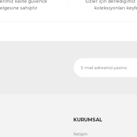
erimiz kalite güvence
Sizler için derlediğimiz
Gönder
elgesine sahiptir
koleksiyonları keşf
KURUMSAL
İletişim