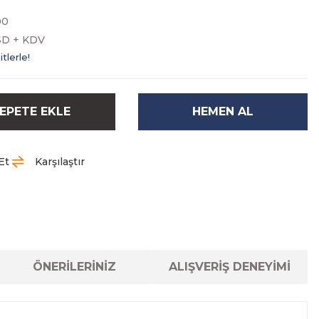
00
SD + KDV
tlerle!
EPETE EKLE
HEMEN AL
Et
Karşılaştır
ÖNERİLERİNİZ
ALIŞVERİŞ DENEYİMİ