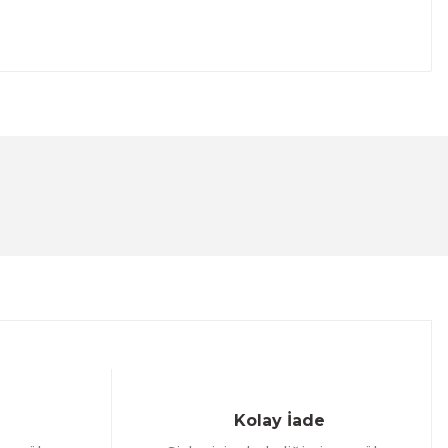
lanarak tarafımıza iletebilirsiniz.
Kolay İade