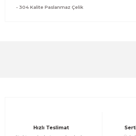
- 304 Kalite Paslanmaz Çelik
Bu ürünün fiyat bilgisi, resim, ürün açıklamalarında ve 
Görüş ve önerileriniz için teşekkür ederiz.
Ürün resmi kalitesiz, bozuk veya görüntülenemiyor.
Ürün açıklamasında eksik bilgiler bulunuyor.
Ürün bilgilerinde hatalar bulunuyor.
Ürün fiyatı diğer sitelerden daha pahalı.
Bu ürüne benzer farklı alternatifler olmalı.
Hızlı Teslimat
Sert