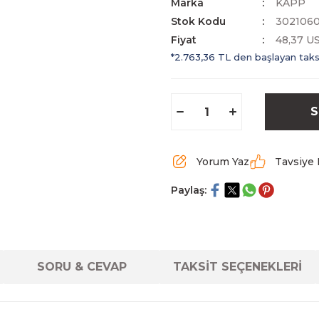
Marka
KAPP
Stok Kodu
302106
Fiyat
48,37 U
*2.763,36 TL den başlayan taksi
S
Yorum Yaz
Tavsiye 
Paylaş:
SORU & CEVAP
TAKSİT SEÇENEKLERİ