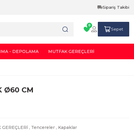
Sipariş Takibi
0
Sepet
IMA - DEPOLAMA
MUTFAK GEREÇLERİ
 Ø60 CM
 GEREÇLERİ
,
Tencereler
,
Kapaklar