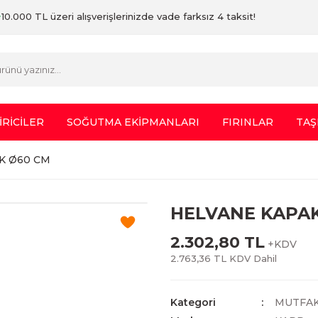
10.000 TL üzeri alışverişlerinizde vade farksız 4 taksit!
İRİCİLER
SOĞUTMA EKİPMANLARI
FIRINLAR
TAŞ
K Ø60 CM
HELVANE KAPAK
2.302,80 TL
+KDV
2.763,36 TL KDV Dahil
Kategori
MUTFAK