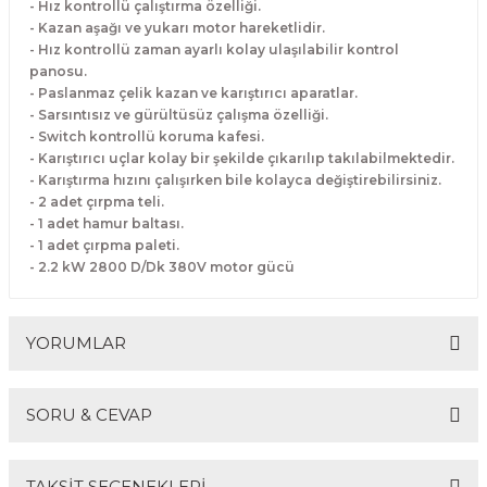
- Hız kontrollü çalıştırma özelliği.
- Kazan aşağı ve yukarı motor hareketlidir.
- Hız kontrollü zaman ayarlı kolay ulaşılabilir kontrol
panosu.
- Paslanmaz çelik kazan ve karıştırıcı aparatlar.
- Sarsıntısız ve gürültüsüz çalışma özelliği.
- Switch kontrollü koruma kafesi.
- Karıştırıcı uçlar kolay bir şekilde çıkarılıp takılabilmektedir.
- Karıştırma hızını çalışırken bile kolayca değiştirebilirsiniz.
- 2 adet çırpma teli.
- 1 adet hamur baltası.
- 1 adet çırpma paleti.
- 2.2 kW 2800 D/Dk 380V motor gücü
YORUMLAR
SORU & CEVAP
Bu ürüne ilk yorumu siz yapın!
TAKSİT SEÇENEKLERİ