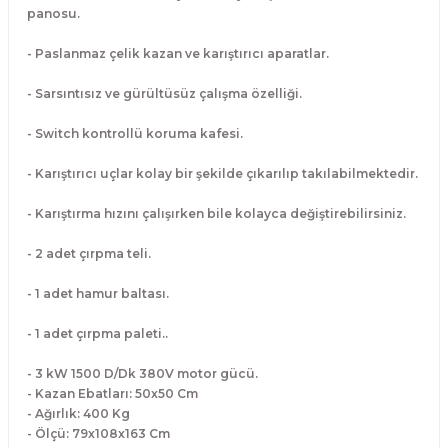
panosu.
Makineleri
akineleri
Spatulalar
- Paslanmaz çelik kazan ve karıştırıcı aparatlar.
kma Makineleri
kineleri
Süzgeçler
- Sarsıntısız ve gürültüsüz çalışma özelliği.
eri
Makinesi
Termometreler
- Switch kontrollü koruma kafesi.
er
- Karıştırıcı uçlar kolay bir şekilde çıkarılıp takılabilmektedir.
& Sahlep Makineleri
- Karıştırma hızını çalışırken bile kolayca değiştirebilirsiniz.
- 2 adet çırpma teli.
ları
- 1 adet hamur baltası.
ar
- 1 adet çırpma paleti..
- 3 kW 1500 D/Dk 380V motor gücü.
- Kazan Ebatları: 50x50 Cm
akinesi
- Ağırlık: 400 Kg
- Ölçü: 79x108x163 Cm