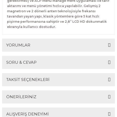
gerektirmez) ve ACP Menu Manage ment uygulaması ile tarif
Makineleri
akineleri
Spatulalar
aktarımı ve menü yönetimi hızlıca yapılabilir. Gelişmiş 2
magnetron ve 2 dönerli anten teknolojisiyle frekansı
tavandan yayan yapı, klasik yöntemlere göre 5 kat hızlı
kma Makineleri
kineleri
Süzgeçler
pişirme performansına sahiptir ve 2,8” LCD HD dokunmatik
ekranıyla kullanıcı dostudur.
eri
Makinesi
Termometreler
er
YORUMLAR
& Sahlep Makineleri
SORU & CEVAP
ları
Bu ürüne ilk yorumu siz yapın!
TAKSİT SEÇENEKLERİ
ar
Yorum Yaz
Ürün hakkında henüz soru sorulmamış.
ÖNERİLERİNİZ
Soru Sor
akinesi
ALIŞVERİŞ DENEYİMİ
Bu ürünün fiyat bilgisi, resim, ürün açıklamalarında ve