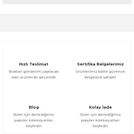
diğer konularda yetersiz gördüğünüz noktaları öneri
formunu kullanarak tarafımıza iletebilirsiniz.
Görüş ve önerileriniz için teşekkür ederiz.
Sitemize ilk yorumu siz yapın!
Ürün resmi kalitesiz, bozuk veya görüntülenemiyor.
Ürün açıklamasında eksik bilgiler bulunuyor.
Deneyimini Paylaş
Ürün bilgilerinde hatalar bulunuyor.
Ürün fiyatı diğer sitelerden daha pahalı.
Hızlı Teslimat
Sertifika Belgelerimiz
Bu ürüne benzer farklı alternatifler olmalı.
Stoktan gönderim yapılacak
Ürünlerimiz kalite güvence
olan ürünlerde geçerlidir
belgesine sahiptir
Gönder
Blog
Kolay İade
Sizler için derlediğimiz
Sizler için derlediğimiz
popüler koleksiyonları
popüler koleksiyonları
keşfedin
keşfedin