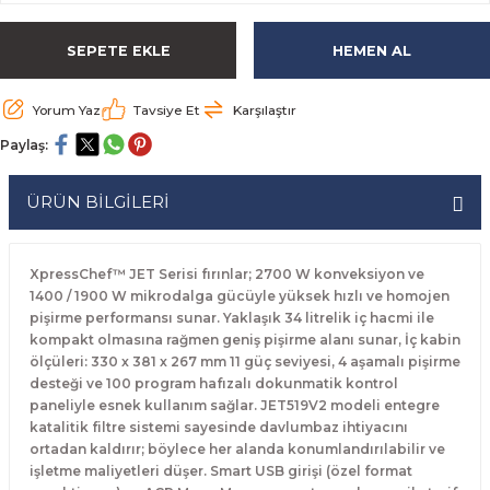
rabaları
irme Üniteleri
 Makineleri
akineleri
ları
rınları
rı
Ocaklar
Ocaklar
Set Altı Tezgahlar
Limon Sıkacağı
Peynir Bıçakları
SEPETE EKLE
HEMEN AL
aralar
kineleri
aşık Yıkama Makineleri
ular
abinleri
rı
eri
Patates Dinlendirme Makineleri
Patates Dinlendirme Makineleri
Makaslar
Satırlar
Yorum Yaz
Tavsiye Et
Karşılaştır
Makineleri
r
rleri
Evyeleri
nlar
ı
manları
Set Altı Fırınlar
Set Altı Fırınlar
Maşalar
Sebze Bıçakları
Paylaş:
 Makineleri
i
leri
k Yıkama Makineleri
dolapları
r
Set Altı Tezgahlar
Set Altı Tezgahlar
Oyacaklar
Şef Bıçakları
ÜRÜN BİLGİLERİ
ular
nleri
dotlar
rin Dondurucular
ınları
abaları
Pizza Kürekleri
XpressChef™ JET Serisi fırınlar; 2700 W konveksiyon ve
 Doğrama Makineleri
ri
ları
lar
Ruletler
1400 / 1900 W mikrodalga gücüyle yüksek hızlı ve homojen
pişirme performansı sunar. Yaklaşık 34 litrelik iç hacmi ile
kompakt olmasına rağmen geniş pişirme alanı sunar, İç kabin
akineleri
akineleri
un Fırınları
dotlar
Servis Ekipmanları
ölçüleri: 330 x 381 x 267 mm 11 güç seviyesi, 4 aşamalı pişirme
desteği ve 100 program hafızalı dokunmatik kontrol
Servis Setleri
paneliyle esnek kullanım sağlar. JET519V2 modeli entegre
katalitik filtre sistemi sayesinde davlumbaz ihtiyacını
ortadan kaldırır; böylece her alanda konumlandırılabilir ve
neleri
i
Soyacaklar
işletme maliyetleri düşer. Smart USB girişi (özel format