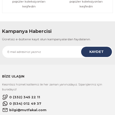
popüler koleksiyonları
popüler koleksiyonları
keşfedin
keşfedin
Kampanya Habercisi
Ücretsiz e-bültene kayıt olun kampanyalardan faydalanın.
KAYDET
BİZE ULAŞIN
Kesintisiz hizmet kalitemiz ile her zaman yanınızdayız. Siparişleriniz için
buradayız!
0 (332) 345 22 11
0 (534) 012 49 37
bilgi@mutfakal.com