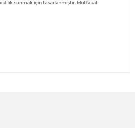
ılık sunmak için tasarlanmıştır. Mutfakal
lanarak tarafımıza iletebilirsiniz.