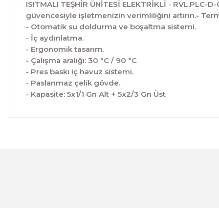
ISITMALI TEŞHİR ÜNİTESİ ELEKTRİKLİ - RVL.PLC-D-GN
güvencesiyle işletmenizin verimliliğini artırın.- Ter
- Otomatik su doldurma ve boşaltma sistemi.
- İç aydınlatma.
- Ergonomik tasarım.
- Çalışma aralığı: 30 °C / 90 °C
- Pres baskı iç havuz sistemi.
- Paslanmaz çelik gövde.
- Kapasite: 5x1/1 Gn Alt + 5x2/3 Gn Üst
Bu ürünün fiyat bilgisi, resim, ürün açıklamalarında ve 
Görüş ve önerileriniz için teşekkür ederiz.
Ürün resmi kalitesiz, bozuk veya görüntülenemiyor.
Ürün açıklamasında eksik bilgiler bulunuyor.
Ürün bilgilerinde hatalar bulunuyor.