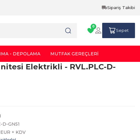
Sipariş Takibi
0
Sepet
IMA - DEPOLAMA
MUTFAK GEREÇLERİ
Ünitesi Elektrikli - RVL.PLC-D-
I
C-D-GN51
0 EUR + KDV
itlerle!