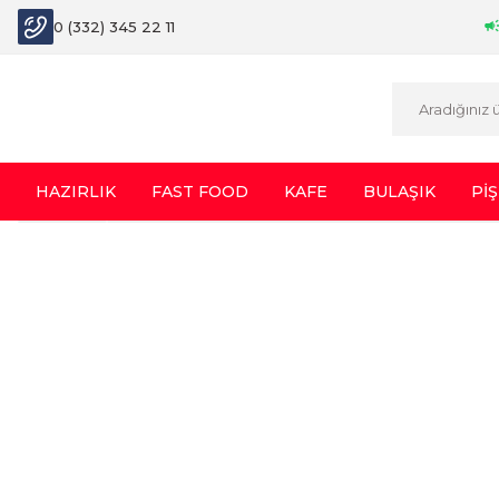
0 (332) 345 22 11
HAZIRLIK
FAST FOOD
KAFE
BULAŞIK
PİŞ