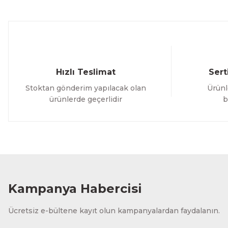
Ürün fiyatı diğer sitelerden daha pahalı.
Bu ürüne benzer farklı alternatifler olmalı.
Hızlı Teslimat
Sert
Stoktan gönderim yapılacak olan
Ürünl
ürünlerde geçerlidir
b
Kampanya Habercisi
Ücretsiz e-bültene kayıt olun kampanyalardan faydalanın.