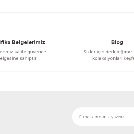
ifika Belgelerimiz
Blog
erimiz kalite güvence
Sizler için derlediğimiz
Gönder
elgesine sahiptir
koleksiyonları keşf