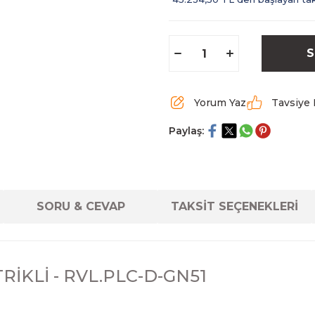
S
Yorum Yaz
Tavsiye 
Paylaş:
SORU & CEVAP
TAKSİT SEÇENEKLERİ
RİKLİ - RVL.PLC-D-GN51