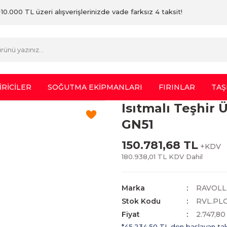
10.000 TL üzeri alışverişlerinizde vade farksız 4 taksit!
İRİCİLER
SOĞUTMA EKİPMANLARI
FIRINLAR
TAŞ
Isıtmalı Teşhir 
GN51
150.781,68 TL
+KDV
180.938,01 TL KDV Dahil
Marka
RAVOLL
Stok Kodu
RVL.PL
Fiyat
2.747,8
*45.234,50 TL den başlayan taks