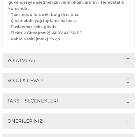
güvencesiyle işletmenizin verimliliğini artırın.- Termostatik
Makineleri
akineleri
Spatulalar
kumanda.
- Tam modüllerde iki bölgeli ısıtma.
kma Makineleri
kineleri
Süzgeçler
- Çıkarılabilir yağ toplama haznesi.
- Paslanmaz çelik gövde.
- Elektrik Girişi (mm2): 400V AC 3N PE
eri
Makinesi
Termometreler
- Kablo Kesiti (mm2): 5x2,5
er
YORUMLAR
& Sahlep Makineleri
ları
SORU & CEVAP
Bu ürüne ilk yorumu siz yapın!
ar
TAKSİT SEÇENEKLERİ
Yorum Yaz
Ürün hakkında henüz soru sorulmamış.
ÖNERİLERİNİZ
akinesi
Soru Sor