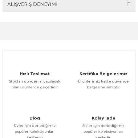
ALIŞVERİŞ DENEYİMİ
Bu ürünün fiyat bilgisi, resim, ürün açıklamalarında ve
diğer konularda yetersiz gördüğünüz noktaları öneri
formunu kullanarak tarafımıza iletebilirsiniz.
Görüş ve önerileriniz için teşekkür ederiz.
Sitemize ilk yorumu siz yapın!
Ürün resmi kalitesiz, bozuk veya görüntülenemiyor.
Ürün açıklamasında eksik bilgiler bulunuyor.
Deneyimini Paylaş
Ürün bilgilerinde hatalar bulunuyor.
Ürün fiyatı diğer sitelerden daha pahalı.
Hızlı Teslimat
Sertifika Belgelerimiz
Bu ürüne benzer farklı alternatifler olmalı.
Stoktan gönderim yapılacak
Ürünlerimiz kalite güvence
olan ürünlerde geçerlidir
belgesine sahiptir
Gönder
Blog
Kolay İade
Sizler için derlediğimiz
Sizler için derlediğimiz
popüler koleksiyonları
popüler koleksiyonları
keşfedin
keşfedin