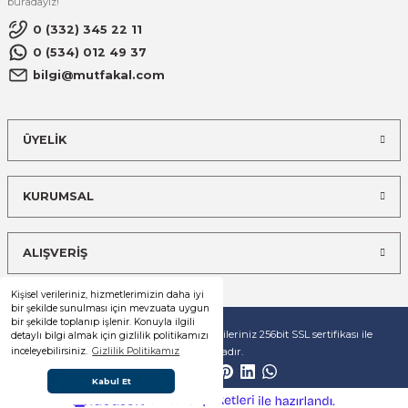
buradayız!
0 (332) 345 22 11
0 (534) 012 49 37
bilgi@mutfakal.com
ÜYELİK
KURUMSAL
ALIŞVERİŞ
Kişisel verileriniz, hizmetlerimizin daha iyi
bir şekilde sunulması için mevzuata uygun
bir şekilde toplanıp işlenir. Konuyla ilgili
© Tüm hakları saklıdır. Kredi kartı bilgileriniz 256bit SSL sertifikası ile
detaylı bilgi almak için gizlilik politikamızı
korunmaktadır.
inceleyebilirsiniz.
Gizlilik Politikamız
Kabul Et
ideasoft
ile
e-