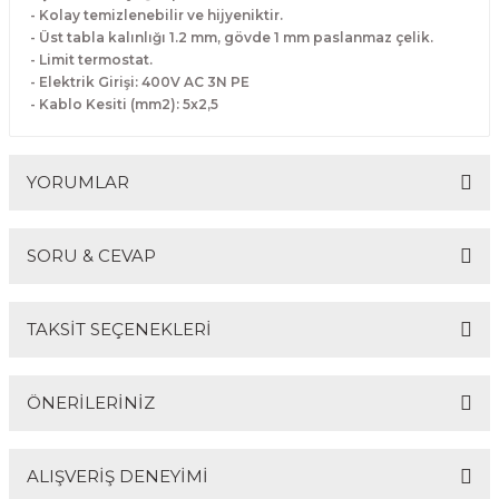
- Kolay temizlenebilir ve hijyeniktir.
Makineleri
akineleri
Spatulalar
- Üst tabla kalınlığı 1.2 mm, gövde 1 mm paslanmaz çelik.
- Limit termostat.
kma Makineleri
kineleri
Süzgeçler
- Elektrik Girişi: 400V AC 3N PE
- Kablo Kesiti (mm2): 5x2,5
eri
Makinesi
Termometreler
YORUMLAR
er
& Sahlep Makineleri
SORU & CEVAP
ları
Bu ürüne ilk yorumu siz yapın!
TAKSİT SEÇENEKLERİ
ar
Yorum Yaz
Ürün hakkında henüz soru sorulmamış.
ÖNERİLERİNİZ
Soru Sor
akinesi
ALIŞVERİŞ DENEYİMİ
Bu ürünün fiyat bilgisi, resim, ürün açıklamalarında ve