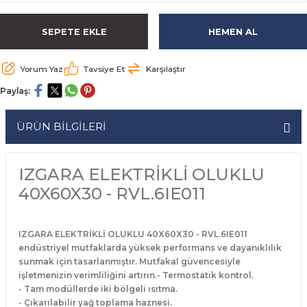
rabaları
irme Üniteleri
 Makineleri
akineleri
ları
rınları
rı
Ocaklar
Ocaklar
Set Altı Tezgahlar
Limon Sıkacağı
Peynir Bıçakları
SEPETE EKLE
HEMEN AL
aralar
kineleri
aşık Yıkama Makineleri
ular
abinleri
rı
eri
Patates Dinlendirme Makineleri
Patates Dinlendirme Makineleri
Makaslar
Satırlar
Yorum Yaz
Tavsiye Et
Karşılaştır
Makineleri
r
rleri
Evyeleri
nlar
ı
manları
Set Altı Fırınlar
Set Altı Fırınlar
Maşalar
Sebze Bıçakları
Paylaş:
 Makineleri
i
leri
k Yıkama Makineleri
dolapları
r
Set Altı Tezgahlar
Set Altı Tezgahlar
Oyacaklar
Şef Bıçakları
ÜRÜN BİLGİLERİ
ular
nleri
dotlar
rin Dondurucular
ınları
abaları
Pizza Kürekleri
IZGARA ELEKTRİKLİ OLUKLU
 Doğrama Makineleri
ri
ları
lar
Ruletler
40X60X30 - RVL.6IE011
akineleri
akineleri
un Fırınları
dotlar
Servis Ekipmanları
IZGARA ELEKTRİKLİ OLUKLU 40X60X30 - RVL.6IE011
endüstriyel mutfaklarda yüksek performans ve dayanıklılık
Servis Setleri
sunmak için tasarlanmıştır. Mutfakal güvencesiyle
işletmenizin verimliliğini artırın.- Termostatik kontrol.
neleri
i
Soyacaklar
- Tam modüllerde iki bölgeli ısıtma.
- Çıkarılabilir yağ toplama haznesi.