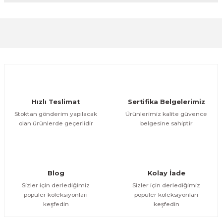
diğer konularda yetersiz gördüğünüz noktaları öneri
formunu kullanarak tarafımıza iletebilirsiniz.
Görüş ve önerileriniz için teşekkür ederiz.
Sitemize ilk yorumu siz yapın!
Ürün resmi kalitesiz, bozuk veya görüntülenemiyor.
Ürün açıklamasında eksik bilgiler bulunuyor.
Deneyimini Paylaş
Ürün bilgilerinde hatalar bulunuyor.
Ürün fiyatı diğer sitelerden daha pahalı.
Hızlı Teslimat
Sertifika Belgelerimiz
Bu ürüne benzer farklı alternatifler olmalı.
Stoktan gönderim yapılacak
Ürünlerimiz kalite güvence
olan ürünlerde geçerlidir
belgesine sahiptir
Gönder
Blog
Kolay İade
Sizler için derlediğimiz
Sizler için derlediğimiz
popüler koleksiyonları
popüler koleksiyonları
keşfedin
keşfedin