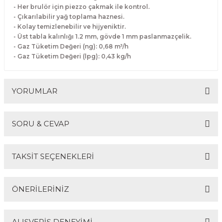
- Her brulör için piezzo çakmak ile kontrol.
Makineleri
akineleri
Spatulalar
- Çıkarılabilir yağ toplama haznesi.
- Kolay temizlenebilir ve hijyeniktir.
kma Makineleri
kineleri
Süzgeçler
- Üst tabla kalınlığı 1.2 mm, gövde 1 mm paslanmazçelik.
- Gaz Tüketim Değeri (ng): 0,68 m³/h
- Gaz Tüketim Değeri (lpg): 0,43 kg/h
eri
Makinesi
Termometreler
er
YORUMLAR
& Sahlep Makineleri
SORU & CEVAP
ları
Bu ürüne ilk yorumu siz yapın!
ar
TAKSİT SEÇENEKLERİ
Yorum Yaz
Ürün hakkında henüz soru sorulmamış.
ÖNERİLERİNİZ
akinesi
Soru Sor
ALIŞVERİŞ DENEYİMİ