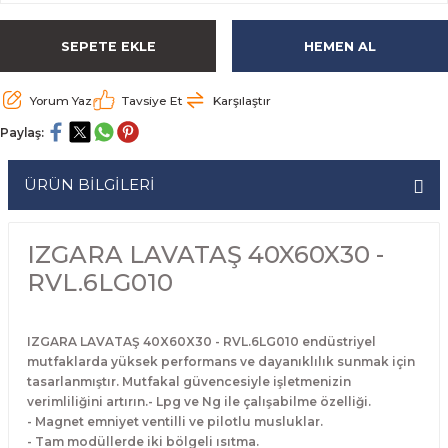
rabaları
irme Üniteleri
 Makineleri
akineleri
ları
rınları
rı
Ocaklar
Ocaklar
Set Altı Tezgahlar
Limon Sıkacağı
Peynir Bıçakları
SEPETE EKLE
HEMEN AL
aralar
kineleri
aşık Yıkama Makineleri
ular
abinleri
rı
eri
Patates Dinlendirme Makineleri
Patates Dinlendirme Makineleri
Makaslar
Satırlar
Yorum Yaz
Tavsiye Et
Karşılaştır
Makineleri
r
rleri
Evyeleri
nlar
ı
manları
Set Altı Fırınlar
Set Altı Fırınlar
Maşalar
Sebze Bıçakları
Paylaş:
 Makineleri
i
leri
k Yıkama Makineleri
dolapları
r
Set Altı Tezgahlar
Set Altı Tezgahlar
Oyacaklar
Şef Bıçakları
ÜRÜN BİLGİLERİ
ular
nleri
dotlar
rin Dondurucular
ınları
abaları
Pizza Kürekleri
IZGARA LAVATAŞ 40X60X30 -
 Doğrama Makineleri
ri
ları
lar
Ruletler
RVL.6LG010
akineleri
akineleri
un Fırınları
dotlar
Servis Ekipmanları
IZGARA LAVATAŞ 40X60X30 - RVL.6LG010 endüstriyel
mutfaklarda yüksek performans ve dayanıklılık sunmak için
Servis Setleri
tasarlanmıştır. Mutfakal güvencesiyle işletmenizin
verimliliğini artırın.- Lpg ve Ng ile çalışabilme özelliği.
neleri
i
Soyacaklar
- Magnet emniyet ventilli ve pilotlu musluklar.
- Tam modüllerde iki bölgeli ısıtma.