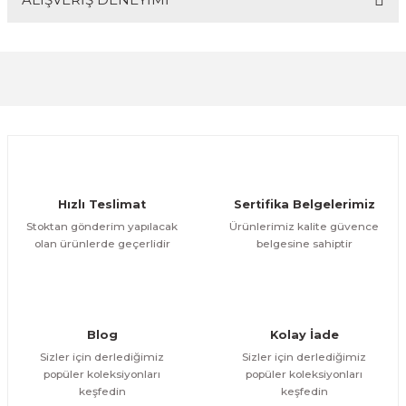
Bu ürünün fiyat bilgisi, resim, ürün açıklamalarında ve
diğer konularda yetersiz gördüğünüz noktaları öneri
formunu kullanarak tarafımıza iletebilirsiniz.
Görüş ve önerileriniz için teşekkür ederiz.
Sitemize ilk yorumu siz yapın!
Ürün resmi kalitesiz, bozuk veya görüntülenemiyor.
Ürün açıklamasında eksik bilgiler bulunuyor.
Deneyimini Paylaş
Ürün bilgilerinde hatalar bulunuyor.
Ürün fiyatı diğer sitelerden daha pahalı.
Hızlı Teslimat
Sertifika Belgelerimiz
Bu ürüne benzer farklı alternatifler olmalı.
Stoktan gönderim yapılacak
Ürünlerimiz kalite güvence
olan ürünlerde geçerlidir
belgesine sahiptir
Gönder
Blog
Kolay İade
Sizler için derlediğimiz
Sizler için derlediğimiz
popüler koleksiyonları
popüler koleksiyonları
keşfedin
keşfedin