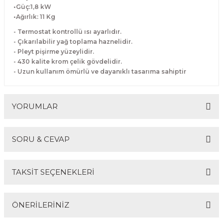
•Güç:1,8 kW
Makineleri
akineleri
Spatulalar
•Ağırlık: 11 Kg
- Termostat kontrollü ısı ayarlıdır.
kma Makineleri
kineleri
Süzgeçler
- Çıkarılabilir yağ toplama haznelidir.
- Pleyt pişirme yüzeylidir.
eri
Makinesi
Termometreler
- 430 kalite krom çelik gövdelidir.
- Uzun kullanım ömürlü ve dayanıklı tasarıma sahiptir
er
YORUMLAR
& Sahlep Makineleri
ları
SORU & CEVAP
ar
Bu ürüne ilk yorumu siz yapın!
TAKSİT SEÇENEKLERİ
Yorum Yaz
Ürün hakkında henüz soru sorulmamış.
akinesi
ÖNERİLERİNİZ
Soru Sor