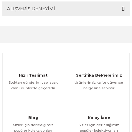
ALIŞVERİŞ DENEYİMİ
Bu ürünün fiyat bilgisi, resim, ürün açıklamalarında ve
diğer konularda yetersiz gördüğünüz noktaları öneri
formunu kullanarak tarafımıza iletebilirsiniz.
Görüş ve önerileriniz için teşekkür ederiz.
Sitemize ilk yorumu siz yapın!
Ürün resmi kalitesiz, bozuk veya görüntülenemiyor.
Ürün açıklamasında eksik bilgiler bulunuyor.
Deneyimini Paylaş
Ürün bilgilerinde hatalar bulunuyor.
Ürün fiyatı diğer sitelerden daha pahalı.
Hızlı Teslimat
Sertifika Belgelerimiz
Bu ürüne benzer farklı alternatifler olmalı.
Stoktan gönderim yapılacak
Ürünlerimiz kalite güvence
olan ürünlerde geçerlidir
belgesine sahiptir
Gönder
Blog
Kolay İade
Sizler için derlediğimiz
Sizler için derlediğimiz
popüler koleksiyonları
popüler koleksiyonları