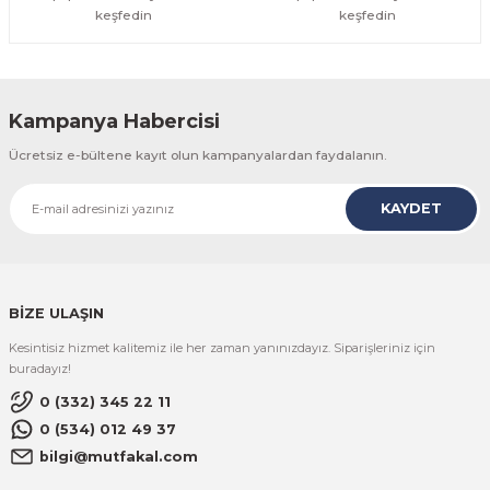
keşfedin
keşfedin
Kampanya Habercisi
Ücretsiz e-bültene kayıt olun kampanyalardan faydalanın.
KAYDET
BİZE ULAŞIN
Kesintisiz hizmet kalitemiz ile her zaman yanınızdayız. Siparişleriniz için
buradayız!
0 (332) 345 22 11
0 (534) 012 49 37
bilgi@mutfakal.com