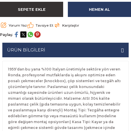
rabaları
irme Üniteleri
 Makineleri
akineleri
ları
rınları
rı
Ocaklar
Ocaklar
Set Altı Tezgahlar
Limon Sıkacağı
Peynir Bıçakları
SEPETE EKLE
HEMEN AL
aralar
kineleri
aşık Yıkama Makineleri
ular
abinleri
rı
eri
Patates Dinlendirme Makineleri
Patates Dinlendirme Makineleri
Makaslar
Satırlar
Yorum Yaz
Tavsiye Et
Karşılaştır
Paylaş:
Makineleri
r
rleri
Evyeleri
nlar
ı
manları
Set Altı Fırınlar
Set Altı Fırınlar
Maşalar
Sebze Bıçakları
ÜRÜN BİLGİLERİ
 Makineleri
i
leri
k Yıkama Makineleri
dolapları
r
Set Altı Tezgahlar
Set Altı Tezgahlar
Oyacaklar
Şef Bıçakları
ular
nleri
dotlar
rin Dondurucular
ınları
abaları
Pizza Kürekleri
1959’dan bu yana %100 İtalyan üretimiyle sektöre yön veren
Ronda, profesyonel mutfaklarda iş akışını optimize eden
 Doğrama Makineleri
ri
ları
lar
Ruletler
posalı çekmeceler (knockbox), çöp sistemleri ve tezgâh altı
çözümleriyle tanınır. Paslanmaz çelik konusundaki
uzmanlığı sayesinde ürünleri uzun ömürlü, hijyenik ve
akineleri
akineleri
un Fırınları
dotlar
Servis Ekipmanları
mimari olarak bütünleyicidir. Malzeme: AISI 304 kalite
paslanmaz çelik (gıda temasına uygun, kolay temizlenebilir
Servis Setleri
ve paslanmaya karşı dirençli) Montaj Tipi: Tezgâha entegre
edilebilen gömme tip veya masaüstü kullanım (modeline
neleri
i
Soyacaklar
göre değişen montaj opsiyonları) Kasa Tipi: Kayar ya da
eğimli çekmece sistemli gövde tasarımı (çekmece içinde