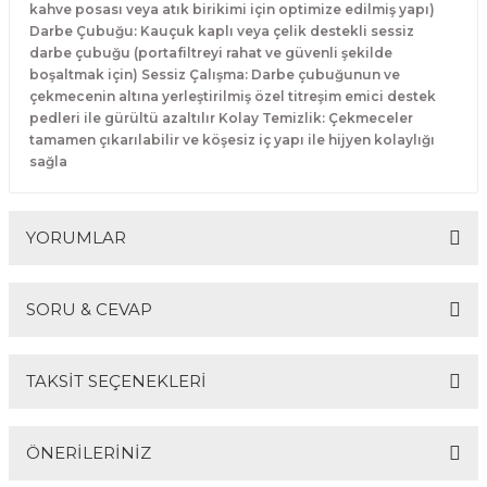
kahve posası veya atık birikimi için optimize edilmiş yapı)
Makineleri
akineleri
Spatulalar
Darbe Çubuğu: Kauçuk kaplı veya çelik destekli sessiz
darbe çubuğu (portafiltreyi rahat ve güvenli şekilde
kma Makineleri
kineleri
Süzgeçler
boşaltmak için) Sessiz Çalışma: Darbe çubuğunun ve
çekmecenin altına yerleştirilmiş özel titreşim emici destek
pedleri ile gürültü azaltılır Kolay Temizlik: Çekmeceler
eri
Makinesi
Termometreler
tamamen çıkarılabilir ve köşesiz iç yapı ile hijyen kolaylığı
sağla
er
& Sahlep Makineleri
YORUMLAR
ları
SORU & CEVAP
ar
Bu ürüne ilk yorumu siz yapın!
TAKSİT SEÇENEKLERİ
Yorum Yaz
Ürün hakkında henüz soru sorulmamış.
akinesi
ÖNERİLERİNİZ
Soru Sor