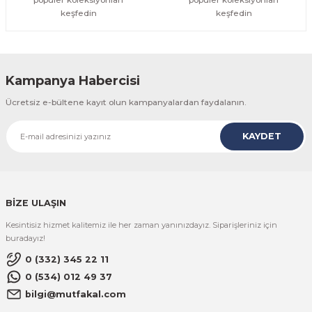
keşfedin
keşfedin
Kampanya Habercisi
Ücretsiz e-bültene kayıt olun kampanyalardan faydalanın.
KAYDET
BİZE ULAŞIN
Kesintisiz hizmet kalitemiz ile her zaman yanınızdayız. Siparişleriniz için
buradayız!
0 (332) 345 22 11
0 (534) 012 49 37
bilgi@mutfakal.com