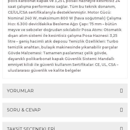
polis karbonat kapak ve 3,25 L posalı hazneyle kesintisiz 24
Makineleri
akineleri
Spatulalar
saat çalışma performansı sağlar. Tüm bu teknik donanım,
CE/UL/CSA sertifikalarıyla desteklenmiştir. Motor Gücü:
Nominal 240 W, maksimum 800 W (hava soğutmalı) Çalışma
kma Makineleri
kineleri
Süzgeçler
Hızı: 6.300 devir/dakika Besleme Ağzı Çapı: 75 mm – bütün
meyve ve sebzeler doğrudan sıkılabilir Posa Atımı: Otomatik
eri
Makinesi
Termometreler
dışarı atım sistemi ile kesintisiz çalışma Posa Haznesi: 3,25
litre – geniş hacimli atık deposu Temizlik Özellikleri: Turbo
temizlik anahtarı, bulaşık makinesinde yıkanabilir parçalar
er
Gövde Malzemesi: Tamamen paslanmaz çelik gövde,
dayanıklı polikarbonat kapak Güvenlik Sistemi: Mandallı
& Sahlep Makineleri
emniyet kilidi ile güvenli kullanım Sertifikalar: CE, UL, CSA –
uluslararası güvenlik ve kalite belgeler
ları
ar
YORUMLAR
SORU & CEVAP
akinesi
Bu ürüne ilk yorumu siz yapın!
TAKSİT SEÇENEKLERİ