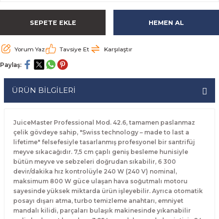
rabaları
irme Üniteleri
 Makineleri
akineleri
ları
rınları
rı
Ocaklar
Ocaklar
Set Altı Tezgahlar
Limon Sıkacağı
Peynir Bıçakları
SEPETE EKLE
HEMEN AL
aralar
kineleri
aşık Yıkama Makineleri
ular
abinleri
rı
eri
Patates Dinlendirme Makineleri
Patates Dinlendirme Makineleri
Makaslar
Satırlar
Yorum Yaz
Tavsiye Et
Karşılaştır
Makineleri
r
rleri
Evyeleri
nlar
ı
manları
Set Altı Fırınlar
Set Altı Fırınlar
Maşalar
Sebze Bıçakları
Paylaş:
 Makineleri
i
leri
k Yıkama Makineleri
dolapları
r
Set Altı Tezgahlar
Set Altı Tezgahlar
Oyacaklar
Şef Bıçakları
ÜRÜN BİLGİLERİ
ular
nleri
dotlar
rin Dondurucular
ınları
abaları
Pizza Kürekleri
JuiceMaster Professional Mod. 42.6, tamamen paslanmaz
 Doğrama Makineleri
ri
ları
lar
Ruletler
çelik gövdeye sahip, "Swiss technology – made to last a
lifetime" felsefesiyle tasarlanmış profesyonel bir santrifüj
meyve sıkacağıdır. 7,5 cm çaplı geniş besleme hunisiyle
akineleri
akineleri
un Fırınları
dotlar
Servis Ekipmanları
bütün meyve ve sebzeleri doğrudan sıkabilir, 6 300
devir/dakika hız kontrolüyle 240 W (240 V) nominal,
Servis Setleri
maksimum 800 W güce ulaşan hava soğutmalı motoru
sayesinde yüksek miktarda ürün işleyebilir. Ayrıca otomatik
posayı dışarı atma, turbo temizleme anahtarı, emniyet
neleri
i
Soyacaklar
mandalı kilidi, parçaları bulaşık makinesinde yıkanabilir