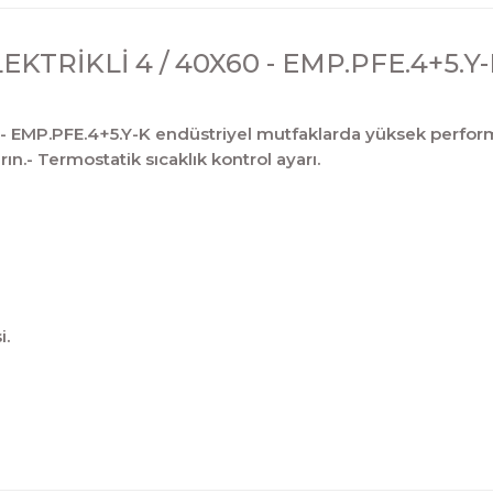
TRİKLİ 4 / 40X60 - EMP.PFE.4+5.Y
MP.PFE.4+5.Y-K endüstriyel mutfaklarda yüksek performans
ın.- Termostatik sıcaklık kontrol ayarı.
i.