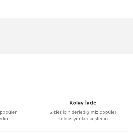
lanarak tarafımıza iletebilirsiniz.
Kolay İade
 popüler
Sizler için derlediğimiz popüler
edin
koleksiyonları keşfedin