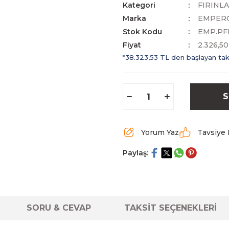
Kategori
FIRINL
Marka
EMPER
Stok Kodu
EMP.PFE
Fiyat
2.326,5
*38.323,53 TL den başlayan taks
S
Yorum Yaz
Tavsiye 
Paylaş:
SORU & CEVAP
TAKSİT SEÇENEKLERİ