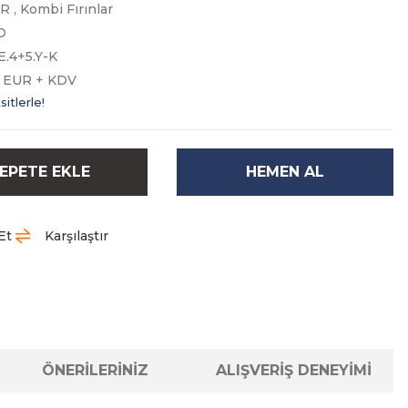
AR
,
Kombi Fırınlar
O
.4+5.Y-K
0 EUR + KDV
itlerle!
EPETE EKLE
HEMEN AL
Et
Karşılaştır
ÖNERİLERİNİZ
ALIŞVERİŞ DENEYİMİ