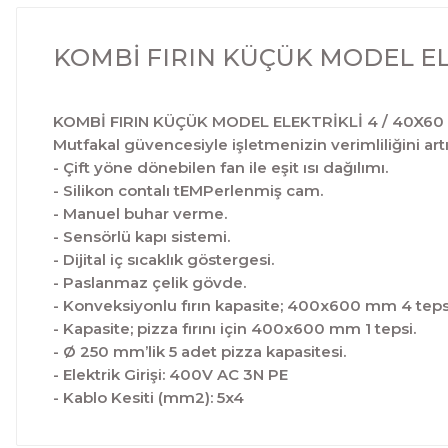
KOMBİ FIRIN KÜÇÜK MODEL ELEK
KOMBİ FIRIN KÜÇÜK MODEL ELEKTRİKLİ 4 / 40X60 - E
Mutfakal güvencesiyle işletmenizin verimliliğini artır
- Çift yöne dönebilen fan ile eşit ısı dağılımı.
- Silikon contalı tEMPerlenmiş cam.
- Manuel buhar verme.
- Sensörlü kapı sistemi.
- Dijital iç sıcaklık göstergesi.
- Paslanmaz çelik gövde.
- Konveksiyonlu fırın kapasite; 400x600 mm 4 teps
- Kapasite; pizza fırını için 400x600 mm 1 tepsi.
- Ø 250 mm’lik 5 adet pizza kapasitesi.
- Elektrik Girişi: 400V AC 3N PE
- Kablo Kesiti (mm2): 5x4