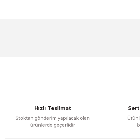
Bu ürünün fiyat bilgisi, resim, ürün açıklamalarında ve 
Görüş ve önerileriniz için teşekkür ederiz.
Ürün resmi kalitesiz, bozuk veya görüntülenemiyor.
Ürün açıklamasında eksik bilgiler bulunuyor.
Ürün bilgilerinde hatalar bulunuyor.
Ürün fiyatı diğer sitelerden daha pahalı.
Bu ürüne benzer farklı alternatifler olmalı.
Hızlı Teslimat
Sert
Stoktan gönderim yapılacak olan
Ürünl
ürünlerde geçerlidir
b