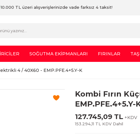
10.000 TL üzeri alışverişlerinizde vade farksız 4 taksit!
İRİCİLER
SOĞUTMA EKİPMANLARI
FIRINLAR
TAŞ
ektrikli 4 / 40X60 - EMP.PFE.4+5.Y-K
Kombi Fırın Küçü
EMP.PFE.4+5.Y-
127.745,09 TL
+KDV
153.294,11 TL KDV Dahil