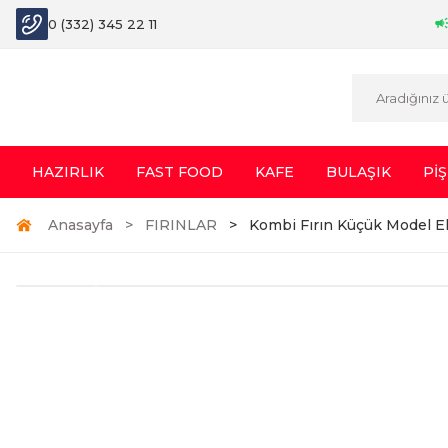
0 (332) 345 22 11
HAZIRLIK
FAST FOOD
KAFE
BULAŞIK
PİŞ
Anasayfa
FIRINLAR
Kombi Fırın Küçük Model El