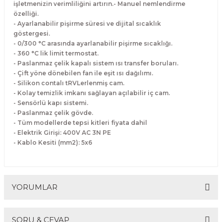
işletmenizin verimliliğini artırın.- Manuel nemlendirme
Makineleri
akineleri
Spatulalar
özelliği.
- Ayarlanabilir pişirme süresi ve dijital sıcaklık
kma Makineleri
kineleri
Süzgeçler
göstergesi.
- 0/300 °C arasında ayarlanabilir pişirme sıcaklığı.
- 360 °C lik limit termostat.
eri
Makinesi
Termometreler
- Paslanmaz çelik kapalı sistem ısı transfer boruları.
- Çift yöne dönebilen fan ile eşit ısı dağılımı.
er
- Silikon contalı tRVLerlenmiş cam.
- Kolay temizlik imkanı sağlayan açılabilir iç cam.
- Sensörlü kapı sistemi.
& Sahlep Makineleri
- Paslanmaz çelik gövde.
- Tüm modellerde tepsi kitleri fiyata dahil
ları
- Elektrik Girişi: 400V AC 3N PE
- Kablo Kesiti (mm2): 5x6
ar
YORUMLAR
akinesi
SORU & CEVAP