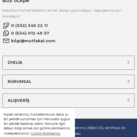
BİZE ULAŞIN
Kesintisiz hizmet kalitemiz ile her zaman yanınızdayız. Siparişleriniz için
buradayız!
0 (332) 345 22 11
0 (534) 012 49 37
bilgi@mutfakal.com
ÜYELİK
KURUMSAL
ALIŞVERİŞ
Kişisel verileriniz, hizmetlerimizin daha iyi
bir şekilde sunulması için mevzuata uygun
bir şekilde toplanıp işlenir. Konuyla ilgili
© Tüm hakları saklıdır. Kredi kartı bilgileriniz 256bit SSL sertifikası ile
detaylı bilgi almak için gizlilik politikamızı
korunmaktadır.
inceleyebilirsiniz.
Gizlilik Politikamız