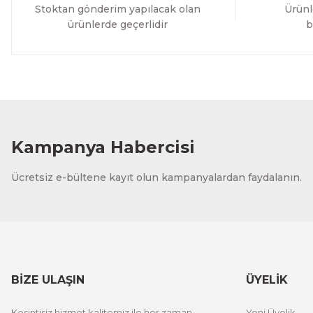
Stoktan gönderim yapılacak olan
Ürünl
ürünlerde geçerlidir
b
Kampanya Habercisi
Ücretsiz e-bültene kayıt olun kampanyalardan faydalanın.
BİZE ULAŞIN
ÜYELİK
Kesintisiz hizmet kalitemiz ile her zaman
Yeni Üyelik