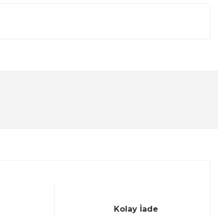
lanarak tarafımıza iletebilirsiniz.
Kolay İade