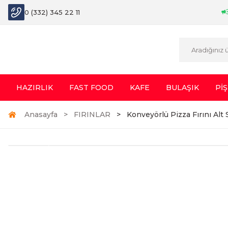
0 (332) 345 22 11
HAZIRLIK
FAST FOOD
KAFE
BULAŞIK
PİŞ
Anasayfa
FIRINLAR
Konveyörlü Pizza Fırını Alt