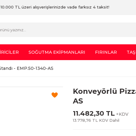
10.000 TL üzeri alışverişlerinizde vade farksız 4 taksit!
İRİCİLER
SOĞUTMA EKİPMANLARI
FIRINLAR
TAŞ
 Standı - EMP.50-1340-AS
Konveyörlü Pizza
AS
11.482,30 TL
+KDV
13.778,76 TL KDV Dahil