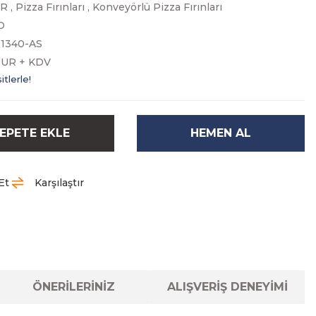
AR
,
Pizza Fırınları
,
Konveyörlü Pizza Fırınları
O
1340-AS
EUR + KDV
tlerle!
EPETE EKLE
HEMEN AL
Et
Karşılaştır
ÖNERİLERİNİZ
ALIŞVERİŞ DENEYİMİ