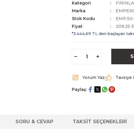
Kategori
FIRINL
Marka
EMPER
Stok Kodu
EMP.50-
Fiyat
209,25 
*3.444,69 TL den başlayan taksi
S
Yorum Yaz
Tavsiye 
Paylaş:
SORU & CEVAP
TAKSİT SEÇENEKLERİ