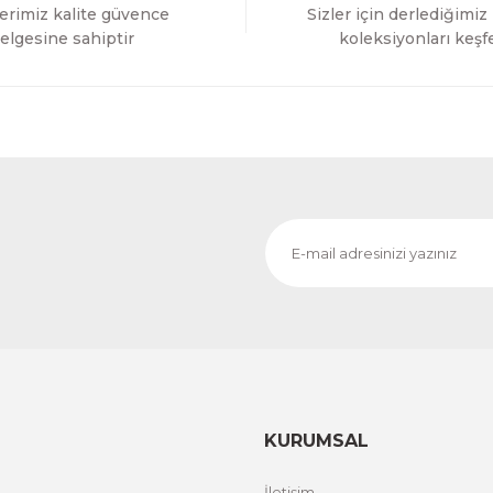
erimiz kalite güvence
Sizler için derlediğimiz
Gönder
elgesine sahiptir
koleksiyonları keşf
KURUMSAL
İletişim