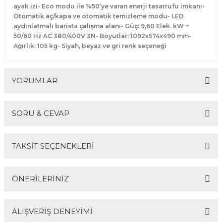
ayak izi- Eco modu ile %50‘ye varan enerji tasarrufu imkanı-
Makineleri
akineleri
Spatulalar
Otomatik aç/kapa ve otomatik temizleme modu- LED
aydınlatmalı barista çalışma alanı- Güç: 9,60 Elek. kW ~
kma Makineleri
kineleri
Süzgeçler
50/60 Hz AC 380/400V 3N- Boyutlar: 1092x574x490 mm-
Ağırlık: 105 kg- Siyah, beyaz ve gri renk seçeneği
eri
Makinesi
Termometreler
YORUMLAR
er
& Sahlep Makineleri
SORU & CEVAP
Bu ürüne ilk yorumu siz yapın!
ları
TAKSİT SEÇENEKLERİ
ar
Yorum Yaz
Ürün hakkında henüz soru sorulmamış.
ÖNERİLERİNİZ
Soru Sor
akinesi
ALIŞVERİŞ DENEYİMİ
Bu ürünün fiyat bilgisi, resim, ürün açıklamalarında ve
diğer konularda yetersiz gördüğünüz noktaları öneri