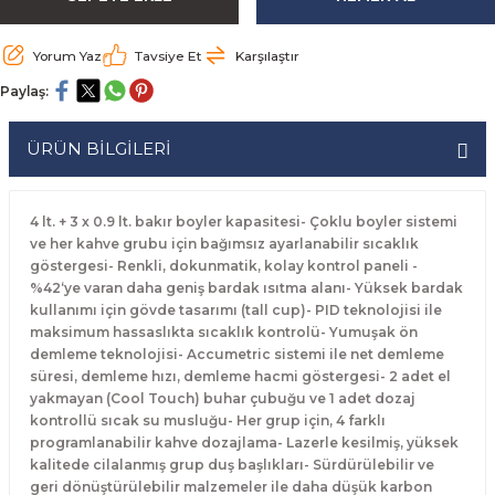
rabaları
irme Üniteleri
 Makineleri
akineleri
ları
rınları
rı
Ocaklar
Ocaklar
Set Altı Tezgahlar
Limon Sıkacağı
Peynir Bıçakları
Yorum Yaz
Tavsiye Et
Karşılaştır
aralar
kineleri
aşık Yıkama Makineleri
ular
abinleri
rı
eri
Patates Dinlendirme Makineleri
Patates Dinlendirme Makineleri
Makaslar
Satırlar
Paylaş:
Makineleri
r
rleri
Evyeleri
nlar
ı
manları
Set Altı Fırınlar
Set Altı Fırınlar
Maşalar
Sebze Bıçakları
ÜRÜN BİLGİLERİ
 Makineleri
i
leri
k Yıkama Makineleri
dolapları
r
Set Altı Tezgahlar
Set Altı Tezgahlar
Oyacaklar
Şef Bıçakları
4 lt. + 3 x 0.9 lt. bakır boyler kapasitesi- Çoklu boyler sistemi
ular
nleri
dotlar
rin Dondurucular
ınları
abaları
Pizza Kürekleri
ve her kahve grubu için bağımsız ayarlanabilir sıcaklık
göstergesi- Renkli, dokunmatik, kolay kontrol paneli -
%42‘ye varan daha geniş bardak ısıtma alanı- Yüksek bardak
 Doğrama Makineleri
ri
ları
lar
Ruletler
kullanımı için gövde tasarımı (tall cup)- PID teknolojisi ile
maksimum hassaslıkta sıcaklık kontrolü- Yumuşak ön
akineleri
akineleri
un Fırınları
dotlar
Servis Ekipmanları
demleme teknolojisi- Accumetric sistemi ile net demleme
süresi, demleme hızı, demleme hacmi göstergesi- 2 adet el
yakmayan (Cool Touch) buhar çubuğu ve 1 adet dozaj
Servis Setleri
kontrollü sıcak su musluğu- Her grup için, 4 farklı
programlanabilir kahve dozajlama- Lazerle kesilmiş, yüksek
neleri
i
Soyacaklar
kalitede cilalanmış grup duş başlıkları- Sürdürülebilir ve
geri dönüştürülebilir malzemeler ile daha düşük karbon