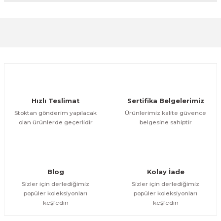
formunu kullanarak tarafımıza iletebilirsiniz.
Görüş ve önerileriniz için teşekkür ederiz.
Sitemize ilk yorumu siz yapın!
Ürün resmi kalitesiz, bozuk veya görüntülenemiyor.
Ürün açıklamasında eksik bilgiler bulunuyor.
Deneyimini Paylaş
Ürün bilgilerinde hatalar bulunuyor.
Ürün fiyatı diğer sitelerden daha pahalı.
Hızlı Teslimat
Sertifika Belgelerimiz
Bu ürüne benzer farklı alternatifler olmalı.
Stoktan gönderim yapılacak
Ürünlerimiz kalite güvence
olan ürünlerde geçerlidir
belgesine sahiptir
Gönder
Blog
Kolay İade
Sizler için derlediğimiz
Sizler için derlediğimiz
popüler koleksiyonları
popüler koleksiyonları
keşfedin
keşfedin