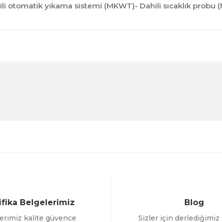
ili otomatik yıkama sistemi (MKWT)- Dahili sıcaklık probu
diğer konularda yetersiz gördüğünüz noktaları öneri formunu kul
Ürün hakkında henüz soru sorulmamış.
Bu ürüne ilk yorumu siz yapın!
Sitemize ilk yorumu siz yapın!
Deneyimini Paylaş
Yorum Yaz
Soru Sor
ifika Belgelerimiz
Blog
erimiz kalite güvence
Sizler için derlediğimiz