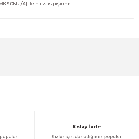
 (MKSCMU/A) ile hassas pişirme
lanarak tarafımıza iletebilirsiniz.
Kolay İade
 popüler
Sizler için derlediğimiz popüler