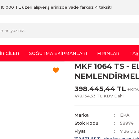
10.000 TL üzeri alışverişlerinizde vade farksız 4 taksit!
İRİCİLER
SOĞUTMA EKİPMANLARI
FIRINLAR
TAŞ
MKF 1064 TS - 
NEMLENDİRMEL
398.445,44 TL
+KD
478.134,53 TL KDV Dahil
Marka
EKA
Stok Kodu
58974
Fiyat
7.261,15
*119.533,63 TL den başlayan taks