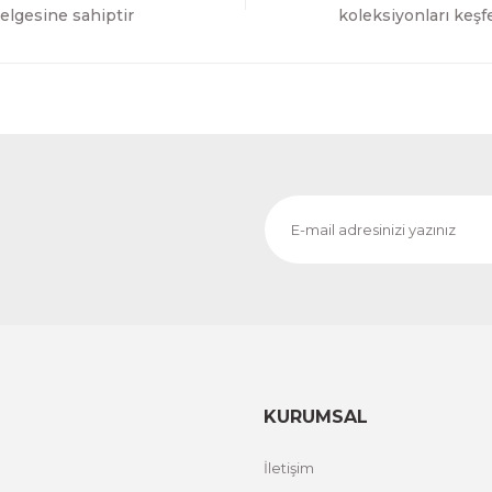
Gönder
elgesine sahiptir
koleksiyonları keşf
KURUMSAL
İletişim