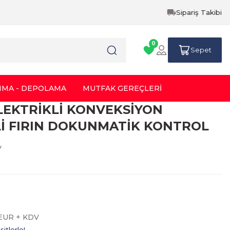
Sipariş Takibi
0
Sepet
IMA - DEPOLAMA
MUTFAK GEREÇLERİ
ELEKTRİKLİ KONVEKSİYON
İ FIRIN DOKUNMATİK KONTROL
V
 EUR + KDV
itlerle!