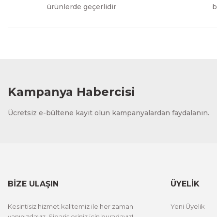
ürünlerde geçerlidir
b
Kampanya Habercisi
Ücretsiz e-bültene kayıt olun kampanyalardan faydalanın.
BİZE ULAŞIN
ÜYELİK
Kesintisiz hizmet kalitemiz ile her zaman
Yeni Üyelik
yanınızdayız. Siparişleriniz için buradayız!