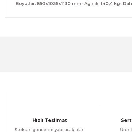
Boyutlar: 850x1035x1130 mm- Ağırlık: 140,4 kg- Dah
Bu ürünün fiyat bilgisi, resim, ürün açıklamalarında ve 
Görüş ve önerileriniz için teşekkür ederiz.
Ürün resmi kalitesiz, bozuk veya görüntülenemiyor.
Ürün açıklamasında eksik bilgiler bulunuyor.
Ürün bilgilerinde hatalar bulunuyor.
Ürün fiyatı diğer sitelerden daha pahalı.
Bu ürüne benzer farklı alternatifler olmalı.
Hızlı Teslimat
Sert
Stoktan gönderim yapılacak olan
Ürünl