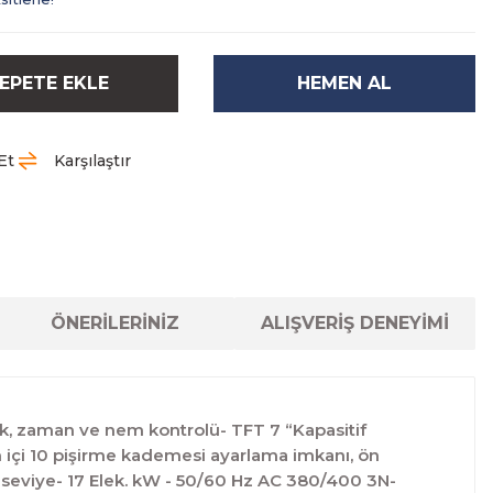
EPETE EKLE
HEMEN AL
Et
Karşılaştır
ÖNERİLERİNİZ
ALIŞVERİŞ DENEYİMİ
ık, zaman ve nem kontrolü- TFT 7 “Kapasitif
 içi 10 pişirme kademesi ayarlama imkanı, ön
10 seviye- 17 Elek. kW - 50/60 Hz AC 380/400 3N-