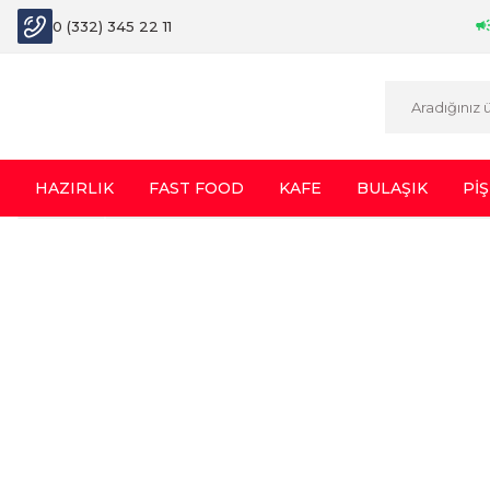
0 (332) 345 22 11
HAZIRLIK
FAST FOOD
KAFE
BULAŞIK
PİŞ