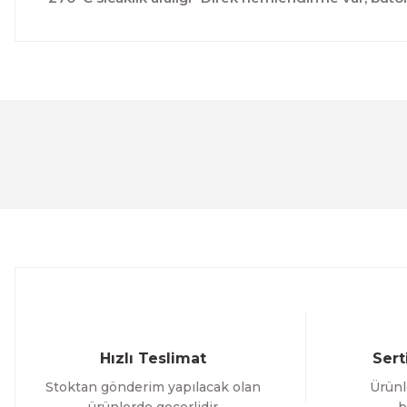
Bu ürünün fiyat bilgisi, resim, ürün açıklamalarında ve 
Görüş ve önerileriniz için teşekkür ederiz.
Ürün resmi kalitesiz, bozuk veya görüntülenemiyor.
Ürün açıklamasında eksik bilgiler bulunuyor.
Ürün bilgilerinde hatalar bulunuyor.
Ürün fiyatı diğer sitelerden daha pahalı.
Bu ürüne benzer farklı alternatifler olmalı.
Hızlı Teslimat
Sert
Stoktan gönderim yapılacak olan
Ürünl