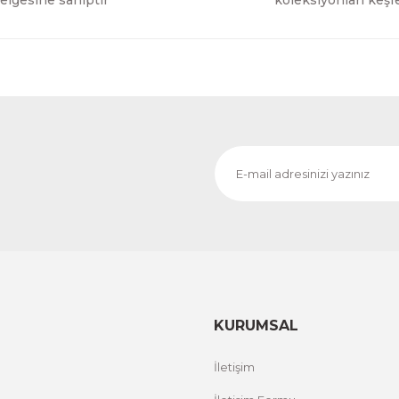
elgesine sahiptir
koleksiyonları keşf
KURUMSAL
İletişim