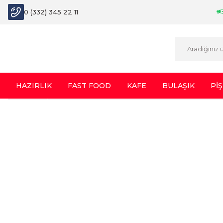
0 (332) 345 22 11
HAZIRLIK
FAST FOOD
KAFE
BULAŞIK
PİŞ