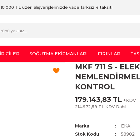
10.000 TL üzeri alışverişlerinizde vade farksız 4 taksit!
İRİCİLER
SOĞUTMA EKİPMANLARI
FIRINLAR
TAŞ
MKF 711 S - EL
NEMLENDİRMELİ
KONTROL
179.143,83 TL
+KDV
214.972,59 TL KDV Dahil
Marka
EKA
Stok Kodu
58982