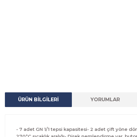
ÜRÜN BİLGİLERİ
YORUMLAR
- 7 adet GN 1/1 tepsi kapasitesi- 2 adet çift yöne 
270°C sıcaklık aralığı- Direk nemlendirme var, but