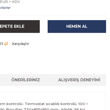
5 EUR + KDV
tlerle!
EPETE EKLE
HEMEN AL
Et
Karşılaştır
ÖNERİLERİNİZ
ALIŞVERİŞ DENEYİMİ
nem kontrolü- Termostat sıcaklık kontrolü, 100 ÷
 3N- Boyutlar: 730x855x850 mm- Ağırlık: 96 kg