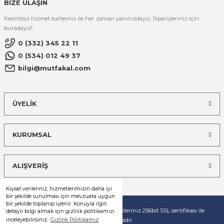
BİZE ULAŞIN
Kesintisiz hizmet kalitemiz ile her zaman yanınızdayız. Siparişleriniz için
buradayız!
0 (332) 345 22 11
0 (534) 012 49 37
bilgi@mutfakal.com
ÜYELİK
KURUMSAL
ALIŞVERİŞ
Kişisel verileriniz, hizmetlerimizin daha iyi
bir şekilde sunulması için mevzuata uygun
bir şekilde toplanıp işlenir. Konuyla ilgili
© Tüm hakları saklıdır. Kredi kartı bilgileriniz 256bit SSL sertifikası ile
detaylı bilgi almak için gizlilik politikamızı
korunmaktadır.
inceleyebilirsiniz.
Gizlilik Politikamız